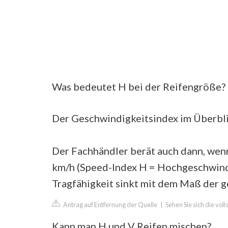
Was bedeutet H bei der Reifengröße?
Der Geschwindigkeitsindex im Überbl
Der Fachhändler berät auch dann, wen
km/h (Speed-Index H = Hochgeschwindi
Tragfähigkeit sinkt mit dem Maß der 
Antrag auf Entfernung der Quelle
|
Sehen Sie sich die vol
Kann man H und V Reifen mischen?