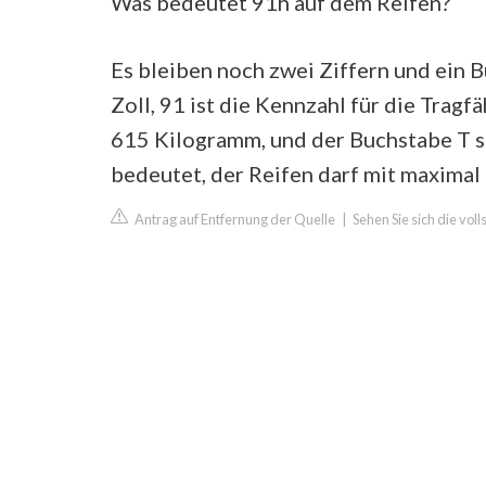
Was bedeutet 91h auf dem Reifen?
Es bleiben noch zwei Ziffern und ein 
Zoll, 91 ist die Kennzahl für die Tragfä
615 Kilogramm, und der Buchstabe T sc
bedeutet, der Reifen darf mit maxima
Antrag auf Entfernung der Quelle
|
Sehen Sie sich die vol