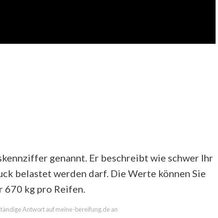
skennziffer genannt. Er beschreibt wie schwer Ihr
uck belastet werden darf. Die Werte können Sie
r 670 kg pro Reifen.
llständige Antwort auf meine-bereifung.de an