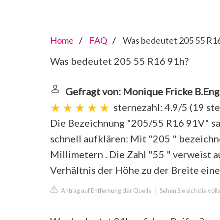
Home
FAQ
Was bedeutet 205 55 R1
Was bedeutet 205 55 R16 91h?
Gefragt von: Monique Fricke B.Eng
sternezahl: 4.9/5
(
19 st
Die Bezeichnung "205/55 R16 91V" sagt
schnell aufklären: Mit "205 " bezeichn
Millimetern . Die Zahl "55 " verweist 
Verhältnis der Höhe zu der Breite eine
Antrag auf Entfernung der Quelle
|
Sehen Sie sich die vol