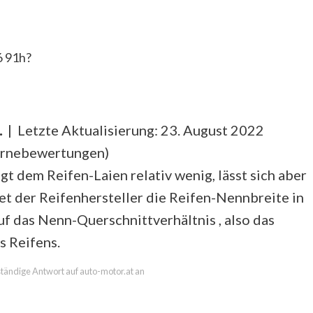
6 91h?
.
| Letzte Aktualisierung: 23. August 2022
ernebewertungen
)
 dem Reifen-Laien relativ wenig, lässt sich aber
et der Reifenhersteller die Reifen-Nennbreite in
auf das Nenn-Querschnittverhältnis , also das
s Reifens.
lständige Antwort auf auto-motor.at an