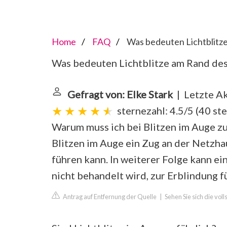
Home
FAQ
Was bedeuten Lichtblitz
Was bedeuten Lichtblitze am Rand des
Gefragt von: Elke Stark
| Letzte Ak
sternezahl: 4.5/5
(
40 st
Warum muss ich bei Blitzen im Auge zu
Blitzen im Auge ein Zug an der Netzha
führen kann. In weiterer Folge kann e
nicht behandelt wird, zur Erblindung f
Antrag auf Entfernung der Quelle
|
Sehen Sie sich die vol