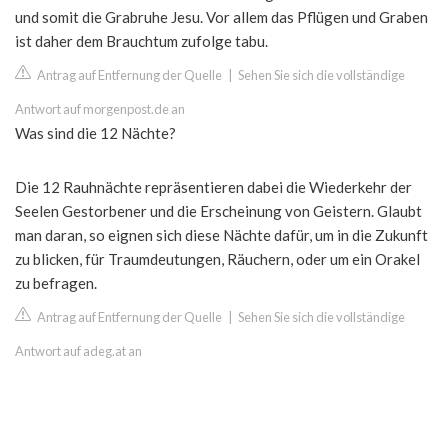
und somit die Grabruhe Jesu. Vor allem das Pflügen und Graben
ist daher dem Brauchtum zufolge tabu.
Antrag auf Entfernung der Quelle
|
Sehen Sie sich die vollständige
Antwort auf morgenpost.de an
Was sind die 12 Nächte?
Die 12 Rauhnächte repräsentieren dabei die Wiederkehr der
Seelen Gestorbener und die Erscheinung von Geistern. Glaubt
man daran, so eignen sich diese Nächte dafür, um in die Zukunft
zu blicken, für Traumdeutungen, Räuchern, oder um ein Orakel
zu befragen.
Antrag auf Entfernung der Quelle
|
Sehen Sie sich die vollständige
Antwort auf adeg.at an