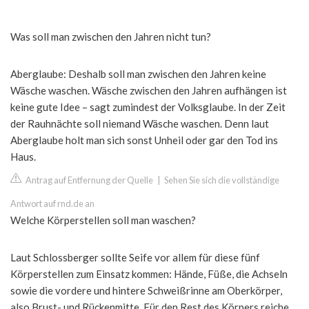
Was soll man zwischen den Jahren nicht tun?
Aberglaube: Deshalb soll man zwischen den Jahren keine
Wäsche waschen. Wäsche zwischen den Jahren aufhängen ist
keine gute Idee – sagt zumindest der Volksglaube. In der Zeit
der Rauhnächte soll niemand Wäsche waschen. Denn laut
Aberglaube holt man sich sonst Unheil oder gar den Tod ins
Haus.
Antrag auf Entfernung der Quelle
|
Sehen Sie sich die vollständige
Antwort auf rnd.de an
Welche Körperstellen soll man waschen?
Laut Schlossberger sollte Seife vor allem für diese fünf
Körperstellen zum Einsatz kommen: Hände, Füße, die Achseln
sowie die vordere und hintere Schweißrinne am Oberkörper,
also Brust- und Rückenmitte. Für den Rest des Körpers reiche