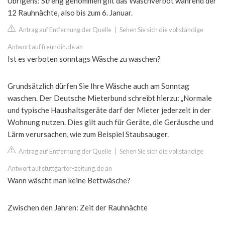
Übrigens: Streng genommen gilt das Waschverbot während der
12 Rauhnächte, also bis zum 6. Januar.
Antrag auf Entfernung der Quelle
|
Sehen Sie sich die vollständige
Antwort auf freundin.de an
Ist es verboten sonntags Wäsche zu waschen?
Grundsätzlich dürfen Sie Ihre Wäsche auch am Sonntag
waschen. Der Deutsche Mieterbund schreibt hierzu: „Normale
und typische Haushaltsgeräte darf der Mieter jederzeit in der
Wohnung nutzen. Dies gilt auch für Geräte, die Geräusche und
Lärm verursachen, wie zum Beispiel Staubsauger.
Antrag auf Entfernung der Quelle
|
Sehen Sie sich die vollständige
Antwort auf stuttgarter-zeitung.de an
Wann wäscht man keine Bettwäsche?
Zwischen den Jahren: Zeit der Rauhnächte