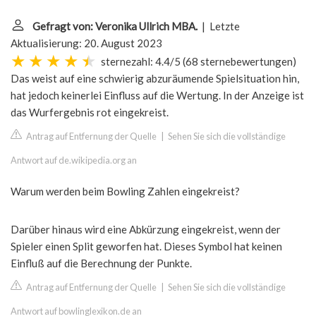
Gefragt von: Veronika Ullrich MBA.
| Letzte
Aktualisierung: 20. August 2023
sternezahl: 4.4/5
(
68 sternebewertungen
)
Das weist auf eine schwierig abzuräumende Spielsituation hin,
hat jedoch keinerlei Einfluss auf die Wertung. In der Anzeige ist
das Wurfergebnis rot eingekreist.
Antrag auf Entfernung der Quelle
|
Sehen Sie sich die vollständige
Antwort auf de.wikipedia.org an
Warum werden beim Bowling Zahlen eingekreist?
Darüber hinaus wird eine Abkürzung eingekreist, wenn der
Spieler einen Split geworfen hat. Dieses Symbol hat keinen
Einfluß auf die Berechnung der Punkte.
Antrag auf Entfernung der Quelle
|
Sehen Sie sich die vollständige
Antwort auf bowlinglexikon.de an