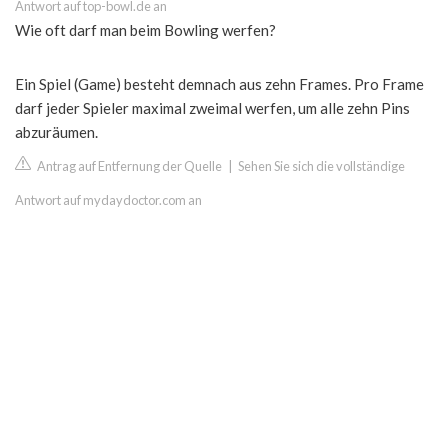
Antwort auf top-bowl.de an
Wie oft darf man beim Bowling werfen?
Ein Spiel (Game) besteht demnach aus zehn Frames. Pro Frame
darf jeder Spieler maximal zweimal werfen, um alle zehn Pins
abzuräumen.
Antrag auf Entfernung der Quelle
|
Sehen Sie sich die vollständige
Antwort auf mydaydoctor.com an