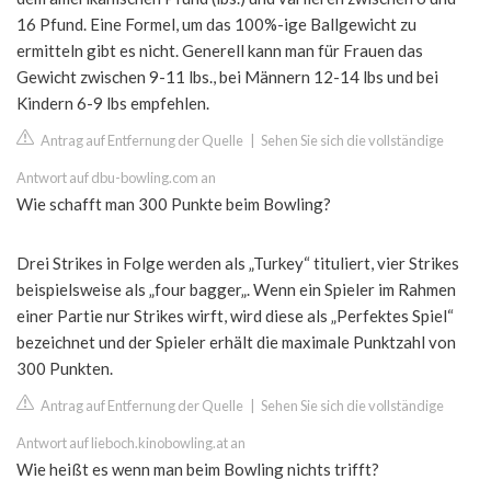
16 Pfund. Eine Formel, um das 100%-ige Ballgewicht zu
ermitteln gibt es nicht. Generell kann man für Frauen das
Gewicht zwischen 9-11 lbs., bei Männern 12-14 lbs und bei
Kindern 6-9 lbs empfehlen.
Antrag auf Entfernung der Quelle
|
Sehen Sie sich die vollständige
Antwort auf dbu-bowling.com an
Wie schafft man 300 Punkte beim Bowling?
Drei Strikes in Folge werden als „Turkey“ tituliert, vier Strikes
beispielsweise als „four bagger„. Wenn ein Spieler im Rahmen
einer Partie nur Strikes wirft, wird diese als „Perfektes Spiel“
bezeichnet und der Spieler erhält die maximale Punktzahl von
300 Punkten.
Antrag auf Entfernung der Quelle
|
Sehen Sie sich die vollständige
Antwort auf lieboch.kinobowling.at an
Wie heißt es wenn man beim Bowling nichts trifft?