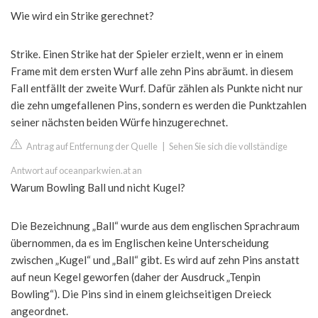
Wie wird ein Strike gerechnet?
Strike. Einen Strike hat der Spieler erzielt, wenn er in einem
Frame mit dem ersten Wurf alle zehn Pins abräumt. in diesem
Fall entfällt der zweite Wurf. Dafür zählen als Punkte nicht nur
die zehn umgefallenen Pins, sondern es werden die Punktzahlen
seiner nächsten beiden Würfe hinzugerechnet.
Antrag auf Entfernung der Quelle
|
Sehen Sie sich die vollständige
Antwort auf oceanparkwien.at an
Warum Bowling Ball und nicht Kugel?
Die Bezeichnung „Ball“ wurde aus dem englischen Sprachraum
übernommen, da es im Englischen keine Unterscheidung
zwischen „Kugel“ und „Ball“ gibt. Es wird auf zehn Pins anstatt
auf neun Kegel geworfen (daher der Ausdruck „Tenpin
Bowling“). Die Pins sind in einem gleichseitigen Dreieck
angeordnet.