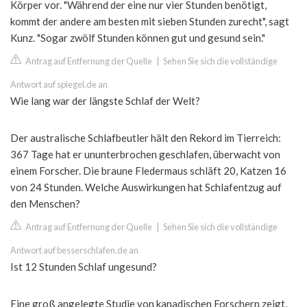
Körper vor. "Während der eine nur vier Stunden benötigt,
kommt der andere am besten mit sieben Stunden zurecht", sagt
Kunz. "Sogar zwölf Stunden können gut und gesund sein."
Antrag auf Entfernung der Quelle
|
Sehen Sie sich die vollständige
Antwort auf spiegel.de an
Wie lang war der längste Schlaf der Welt?
Der australische Schlafbeutler hält den Rekord im Tierreich:
367 Tage hat er ununterbrochen geschlafen, überwacht von
einem Forscher. Die braune Fledermaus schläft 20, Katzen 16
von 24 Stunden. Welche Auswirkungen hat Schlafentzug auf
den Menschen?
Antrag auf Entfernung der Quelle
|
Sehen Sie sich die vollständige
Antwort auf besserschlafen.de an
Ist 12 Stunden Schlaf ungesund?
Eine groß angelegte Studie von kanadischen Forschern zeigt,