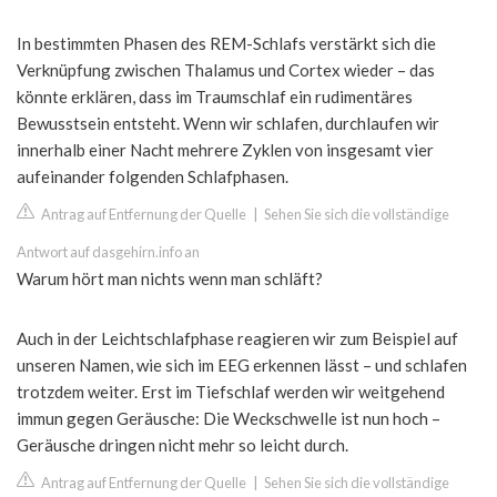
In bestimmten Phasen des REM-Schlafs verstärkt sich die
Verknüpfung zwischen Thalamus und Cortex wieder – das
könnte erklären, dass im Traumschlaf ein rudimentäres
Bewusstsein entsteht. Wenn wir schlafen, durchlaufen wir
innerhalb einer Nacht mehrere Zyklen von insgesamt vier
aufeinander folgenden Schlafphasen.
Antrag auf Entfernung der Quelle
|
Sehen Sie sich die vollständige
Antwort auf dasgehirn.info an
Warum hört man nichts wenn man schläft?
Auch in der Leichtschlafphase reagieren wir zum Beispiel auf
unseren Namen, wie sich im EEG erkennen lässt – und schlafen
trotzdem weiter. Erst im Tiefschlaf werden wir weitgehend
immun gegen Geräusche: Die Weckschwelle ist nun hoch –
Geräusche dringen nicht mehr so leicht durch.
Antrag auf Entfernung der Quelle
|
Sehen Sie sich die vollständige