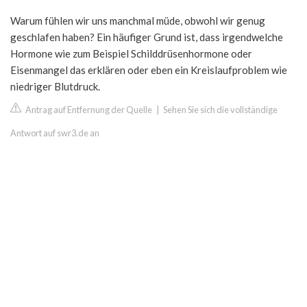
Warum fühlen wir uns manchmal müde, obwohl wir genug
geschlafen haben? Ein häufiger Grund ist, dass irgendwelche
Hormone wie zum Beispiel Schilddrüsenhormone oder
Eisenmangel das erklären oder eben ein Kreislaufproblem wie
niedriger Blutdruck.
Antrag auf Entfernung der Quelle
|
Sehen Sie sich die vollständige
Antwort auf swr3.de an