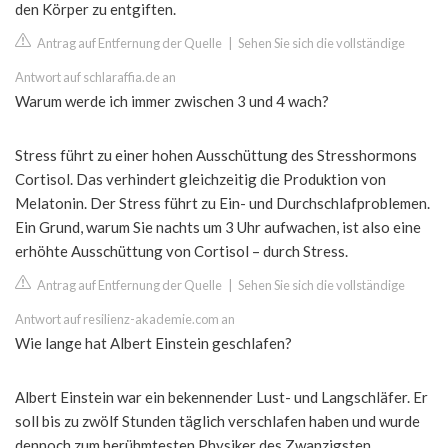
den Körper zu entgiften.
Antrag auf Entfernung der Quelle
|
Sehen Sie sich die vollständige
Antwort auf schlaraffia.de an
Warum werde ich immer zwischen 3 und 4 wach?
Stress führt zu einer hohen Ausschüttung des Stresshormons
Cortisol. Das verhindert gleichzeitig die Produktion von
Melatonin. Der Stress führt zu Ein- und Durchschlafproblemen.
Ein Grund, warum Sie nachts um 3 Uhr aufwachen, ist also eine
erhöhte Ausschüttung von Cortisol – durch Stress.
Antrag auf Entfernung der Quelle
|
Sehen Sie sich die vollständige
Antwort auf resilienz-akademie.com an
Wie lange hat Albert Einstein geschlafen?
Albert Einstein war ein bekennender Lust- und Langschläfer. Er
soll bis zu zwölf Stunden täglich verschlafen haben und wurde
dennoch zum berühmtesten Physiker des Zwanzigsten