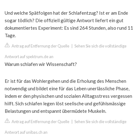
Und welche Spätfolgen hat der Schlafentzug? Ist er am Ende
sogar tödlich? Die offiziell gültige Antwort liefert ein gut
dokumentiertes Experiment: Es sind 264 Stunden, also rund 11
Tage.
Antrag auf Entfernung der Quelle
|
Sehen Sie sich die vollständige
Antwort auf spektrum.de an
Warum schlafen wir Wissenschaft?
Er ist für das Wohlergehen und die Erholung des Menschen
notwendig und bildet eine für das Leben unerlässliche Phase,
indem er den physischen und sozialen Alltagsstress vergessen
hilft. Sich schlafen legen löst seelische und gefühlsmässige
Belastungen und entspannt übermüdete Muskeln.
Antrag auf Entfernung der Quelle
|
Sehen Sie sich die vollständige
Antwort auf unibas.ch an