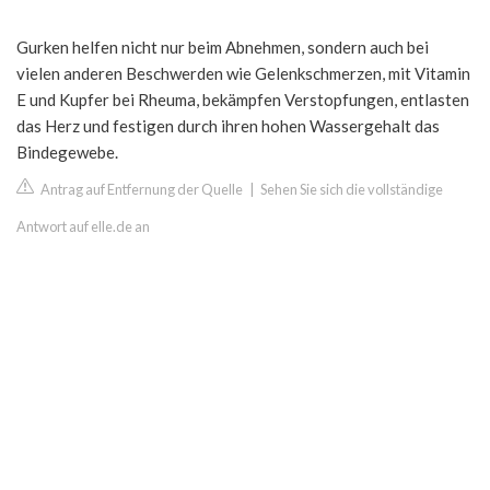
Gurken helfen nicht nur beim Abnehmen, sondern auch bei
vielen anderen Beschwerden wie Gelenkschmerzen, mit Vitamin
E und Kupfer bei Rheuma, bekämpfen Verstopfungen, entlasten
das Herz und festigen durch ihren hohen Wassergehalt das
Bindegewebe.
Antrag auf Entfernung der Quelle
|
Sehen Sie sich die vollständige
Antwort auf elle.de an