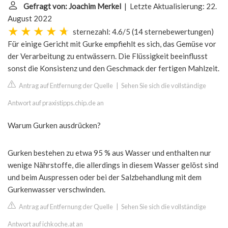
Gefragt von: Joachim Merkel
| Letzte Aktualisierung: 22.
August 2022
sternezahl: 4.6/5
(
14 sternebewertungen
)
Für einige Gericht mit Gurke empfiehlt es sich, das Gemüse vor
der Verarbeitung zu entwässern. Die Flüssigkeit beeinflusst
sonst die Konsistenz und den Geschmack der fertigen Mahlzeit.
Antrag auf Entfernung der Quelle
|
Sehen Sie sich die vollständige
Antwort auf praxistipps.chip.de an
Warum Gurken ausdrücken?
Gurken bestehen zu etwa 95 % aus Wasser und enthalten nur
wenige Nährstoffe, die allerdings in diesem Wasser gelöst sind
und beim Auspressen oder bei der Salzbehandlung mit dem
Gurkenwasser verschwinden.
Antrag auf Entfernung der Quelle
|
Sehen Sie sich die vollständige
Antwort auf ichkoche.at an