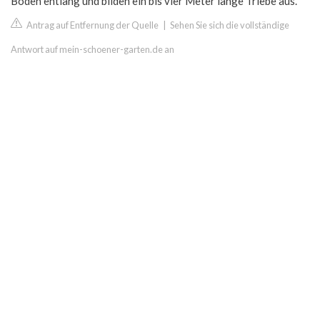
Boden entlang und bilden ein bis vier Meter lange Triebe aus.
Antrag auf Entfernung der Quelle
|
Sehen Sie sich die vollständige
Antwort auf mein-schoener-garten.de an