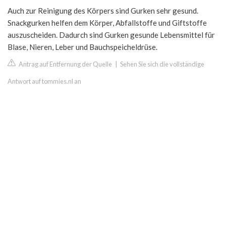
Auch zur Reinigung des Körpers sind Gurken sehr gesund.
Snackgurken helfen dem Körper, Abfallstoffe und Giftstoffe
auszuscheiden. Dadurch sind Gurken gesunde Lebensmittel für
Blase, Nieren, Leber und Bauchspeicheldrüse.
Antrag auf Entfernung der Quelle
|
Sehen Sie sich die vollständige
Antwort auf tommies.nl an