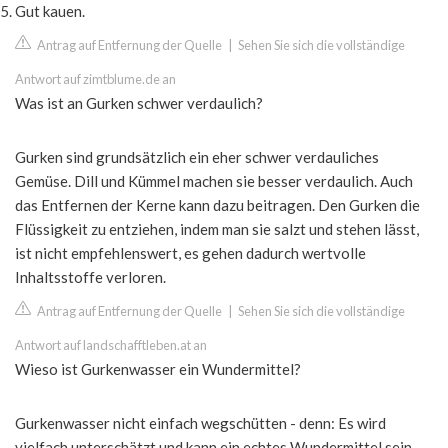
Gut kauen.
Antrag auf Entfernung der Quelle
|
Sehen Sie sich die vollständige
Antwort auf zimtblume.de an
Was ist an Gurken schwer verdaulich?
Gurken sind grundsätzlich ein eher schwer verdauliches
Gemüse. Dill und Kümmel machen sie besser verdaulich. Auch
das Entfernen der Kerne kann dazu beitragen. Den Gurken die
Flüssigkeit zu entziehen, indem man sie salzt und stehen lässt,
ist nicht empfehlenswert, es gehen dadurch wertvolle
Inhaltsstoffe verloren.
Antrag auf Entfernung der Quelle
|
Sehen Sie sich die vollständige
Antwort auf landschafftleben.at an
Wieso ist Gurkenwasser ein Wundermittel?
Gurkenwasser nicht einfach wegschütten - denn: Es wird
vielfach unterschätzt und kann ein echtes Wundermittel sein.