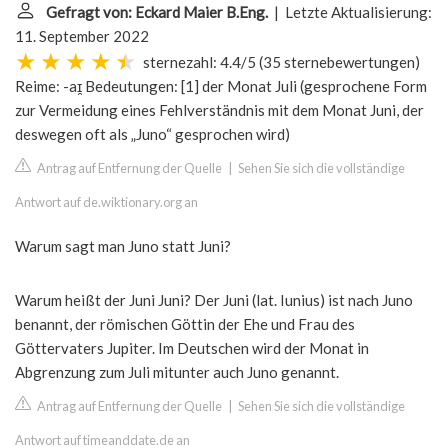
Gefragt von: Eckard Maier B.Eng.
| Letzte Aktualisierung:
11. September 2022
sternezahl: 4.4/5
(
35 sternebewertungen
)
Reime: -aɪ̯ Bedeutungen: [1] der Monat Juli (gesprochene Form
zur Vermeidung eines Fehlverständnis mit dem Monat Juni, der
deswegen oft als „Juno“ gesprochen wird)
Antrag auf Entfernung der Quelle
|
Sehen Sie sich die vollständige
Antwort auf de.wiktionary.org an
Warum sagt man Juno statt Juni?
Warum heißt der Juni Juni? Der Juni (lat. Iunius) ist nach Juno
benannt, der römischen Göttin der Ehe und Frau des
Göttervaters Jupiter. Im Deutschen wird der Monat in
Abgrenzung zum Juli mitunter auch Juno genannt.
Antrag auf Entfernung der Quelle
|
Sehen Sie sich die vollständige
Antwort auf timeanddate.de an