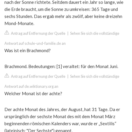
nach der Sonne richtete. Seitdem dauert ein Jahr so lange, wie
die Erde braucht, um die Sonne zu umkreisen: 365 Tage und
sechs Stunden. Das ergab mehr als zwölf, aber keine dreizehn
Mond-Monate.
Antrag auf Entfernung der Quelle
|
Sehen Sie sich die vollständige
Antwort auf schule-und-familie.de an
Was ist ein Brachmond?
Brachmond. Bedeutungen: [1] veraltet: für den Monat Juni.
Antrag auf Entfernung der Quelle
|
Sehen Sie sich die vollständige
Antwort auf de.wiktionary.org an
Welcher Monat ist der achte?
Der achte Monat des Jahres, der August, hat 31 Tage. Da er
ursprünglich der sechste Monat des mit dem Monat März
beginnenden römischen Kalenders war, wurde er „Sextilis“
(lateinisch: "Der Sechste") genannt.