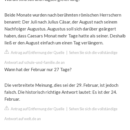
Beide Monate wurden nach berühmten römischen Herrschern
benannt: Der Juli nach Julius Cäsar, der August nach seinem
Nachfolger Augustus. Augustus soll sich darüber geärgert
haben, dass Caesars Monat mehr Tage hatte als seiner. Deshalb
ließ er den August einfach um einen Tag verlängern.
Antrag auf Entfernung der Quelle
|
Sehen Sie sich die vollständige
Antwort auf schule-und-familie.de an
Wann hat der Februar nur 27 Tage?
Die verbreitete Meinung, dies sei der 29. Februar, ist jedoch
falsch. Die historisch richtige Antwort lautet: Es ist der 24.
Februar.
Antrag auf Entfernung der Quelle
|
Sehen Sie sich die vollständige
Antwort auf welt.de an