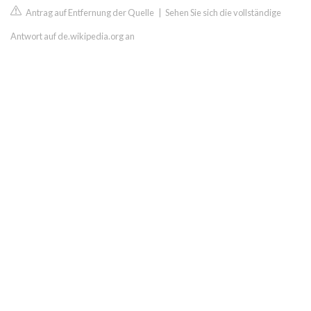
Antrag auf Entfernung der Quelle
|
Sehen Sie sich die vollständige
Antwort auf de.wikipedia.org an