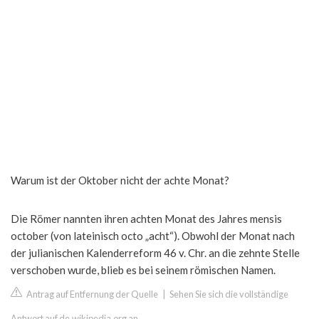
Warum ist der Oktober nicht der achte Monat?
Die Römer nannten ihren achten Monat des Jahres mensis
october (von lateinisch octo „acht“). Obwohl der Monat nach
der julianischen Kalenderreform 46 v. Chr. an die zehnte Stelle
verschoben wurde, blieb es bei seinem römischen Namen.
Antrag auf Entfernung der Quelle
|
Sehen Sie sich die vollständige
Antwort auf de.wikipedia.org an