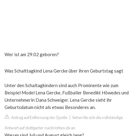
Wer ist am 29.02 geboren?
Was Schalttagkind Lena Gercke über ihren Geburtstag sagt
Unter den Schaltagkindern sind auch Prominente wie zum
Beispiel Model Lena Gercke, Fußballer Benedikt Höwedes und
Unternehmerin Dana Schweiger. Lena Gercke sieht ihr
Geburtsdatum nicht als etwas Besonderes an.
Antrag auf Entfernung der Quelle
|
Sehen Sie sich die vollständige
Antwort auf stuttgarter-nachrichten.de an
Warum sind Juli und August gleich lang?