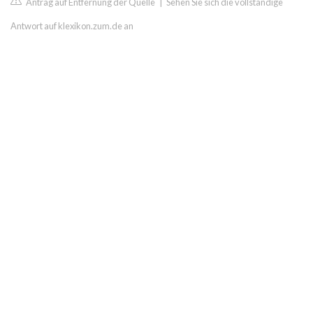
Antrag auf Entfernung der Quelle
|
Sehen Sie sich die vollständige
Antwort auf klexikon.zum.de an