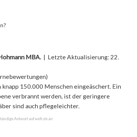
en?
a Hohmann MBA.
| Letzte Aktualisierung: 22.
ernebewertungen
)
en knapp 150.000 Menschen eingeäschert. Ein
ene verbrannt werden, ist der geringere
ber sind auch pflegeleichter.
lständige Antwort auf welt.de an