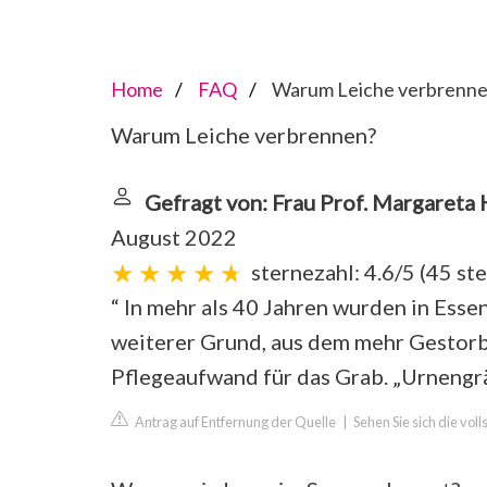
Home
FAQ
Warum Leiche verbrenn
Warum Leiche verbrennen?
Gefragt von: Frau Prof. Margaret
August 2022
sternezahl: 4.6/5
(
45 st
“ In mehr als 40 Jahren wurden in Ess
weiterer Grund, aus dem mehr Gestorb
Pflegeaufwand für das Grab. „Urnengrä
Antrag auf Entfernung der Quelle
|
Sehen Sie sich die vol