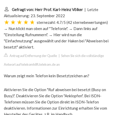
Gefragt von: Herr Prof. Karl-Heinz Völker
| Letzte
Aktualisierung: 23. September 2022
sternezahl: 4.7/5
(
42 sternebewertungen
)
→ Nun klickt man oben auf "Telefonie". → Dann links auf
"Einstellung Rufnummern". → Hier wird nun die
"Einfachnutzung" ausgewählt und der Haken bei "Abweisen bei
besetzt" aktiviert.
Antrag auf Entfernung der Quelle
|
Sehen Sie sich die vollständige
Antwort auf telekomhilft.telekom.de an
Warum zeigt mein Telefon kein Besetztzeichen an?
Aktivieren Sie die Option "Ruf abweisen bei besetzt (Busy on
Busy)". Deaktivieren Sie die Option "Anklopfen". Bei ISDN-
Telefonen müssen Sie die Option direkt im ISDN-Telefon
deaktivieren. Informationen zur Einrichtung erhalten Sie vom
Hersteller des Gerätes, z.B. im Handbuch.