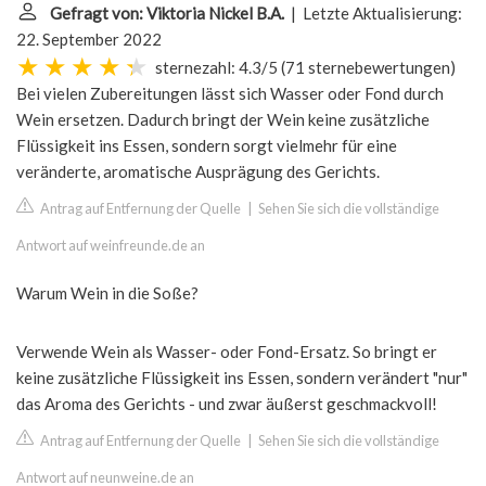
Gefragt von: Viktoria Nickel B.A.
| Letzte Aktualisierung:
22. September 2022
sternezahl: 4.3/5
(
71 sternebewertungen
)
Bei vielen Zubereitungen lässt sich Wasser oder Fond durch
Wein ersetzen. Dadurch bringt der Wein keine zusätzliche
Flüssigkeit ins Essen, sondern sorgt vielmehr für eine
veränderte, aromatische Ausprägung des Gerichts.
Antrag auf Entfernung der Quelle
|
Sehen Sie sich die vollständige
Antwort auf weinfreunde.de an
Warum Wein in die Soße?
Verwende Wein als Wasser- oder Fond-Ersatz. So bringt er
keine zusätzliche Flüssigkeit ins Essen, sondern verändert "nur"
das Aroma des Gerichts - und zwar äußerst geschmackvoll!
Antrag auf Entfernung der Quelle
|
Sehen Sie sich die vollständige
Antwort auf neunweine.de an