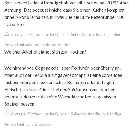
Spirituosen ja den Alkoholgehalt verleiht, schon bei 78 °C. Aber
Achtung! Das bedeutet nicht, dass Sie einen Kuchen komplett
ohne Alkohol erhalten, nur weil Sie die Rum-Rezeptur bei 100
°C backen.
Antrag auf Entfernung der Quelle
|
Sehen Sie sich die vollständige
Antwort auf baeckerei-cafe-eckert.de an
Welcher Alkohol eignet sich zum Kochen?
Weinbrand wie Cognac oder aber Portwein oder Sherry an.
Aber auch der Tequila als Agavenschnaps ist eine coole Idee,
insbesondere zu mexikanischen Rezepten oder deftigen
Fleischgerichten. Gin ist bei den Spirituosen zum Kochen
ebenfalls denkbar, da seine Wacholdernoten zu gewissen
Speisen passen.
Antrag auf Entfernung der Quelle
|
Sehen Sie sich die vollständige
Antwort auf rumundco.de an