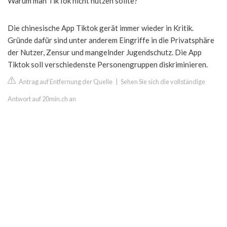
Warum man TikTok nicht nutzen sollte?
Die chinesische App Tiktok gerät immer wieder in Kritik.
Gründe dafür sind unter anderem Eingriffe in die Privatsphäre
der Nutzer, Zensur und mangelnder Jugendschutz. Die App
Tiktok soll verschiedenste Personengruppen diskriminieren.
Antrag auf Entfernung der Quelle
|
Sehen Sie sich die vollständige
Antwort auf 20min.ch an