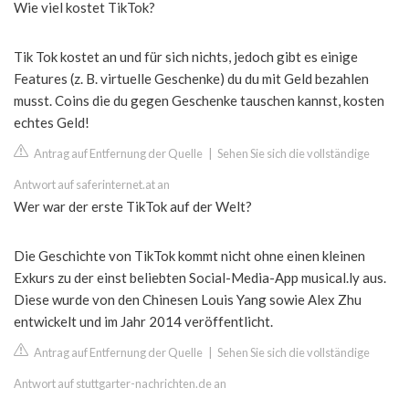
Wie viel kostet TikTok?
Tik Tok kostet an und für sich nichts, jedoch gibt es einige
Features (z. B. virtuelle Geschenke) du du mit Geld bezahlen
musst. Coins die du gegen Geschenke tauschen kannst, kosten
echtes Geld!
Antrag auf Entfernung der Quelle
|
Sehen Sie sich die vollständige
Antwort auf saferinternet.at an
Wer war der erste TikTok auf der Welt?
Die Geschichte von TikTok kommt nicht ohne einen kleinen
Exkurs zu der einst beliebten Social-Media-App musical.ly aus.
Diese wurde von den Chinesen Louis Yang sowie Alex Zhu
entwickelt und im Jahr 2014 veröffentlicht.
Antrag auf Entfernung der Quelle
|
Sehen Sie sich die vollständige
Antwort auf stuttgarter-nachrichten.de an