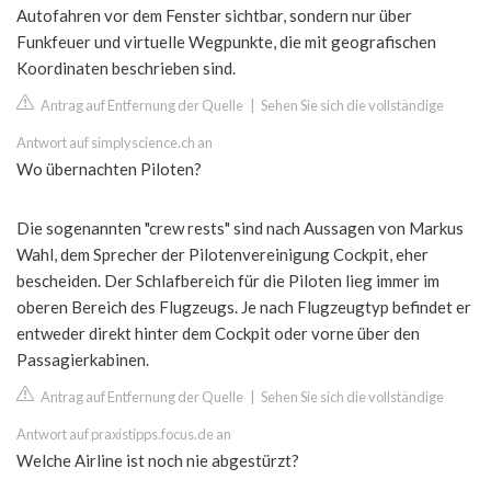
Autofahren vor dem Fenster sichtbar, sondern nur über
Funkfeuer und virtuelle Wegpunkte, die mit geografischen
Koordinaten beschrieben sind.
Antrag auf Entfernung der Quelle
|
Sehen Sie sich die vollständige
Antwort auf simplyscience.ch an
Wo übernachten Piloten?
Die sogenannten "crew rests" sind nach Aussagen von Markus
Wahl, dem Sprecher der Pilotenvereinigung Cockpit, eher
bescheiden. Der Schlafbereich für die Piloten lieg immer im
oberen Bereich des Flugzeugs. Je nach Flugzeugtyp befindet er
entweder direkt hinter dem Cockpit oder vorne über den
Passagierkabinen.
Antrag auf Entfernung der Quelle
|
Sehen Sie sich die vollständige
Antwort auf praxistipps.focus.de an
Welche Airline ist noch nie abgestürzt?