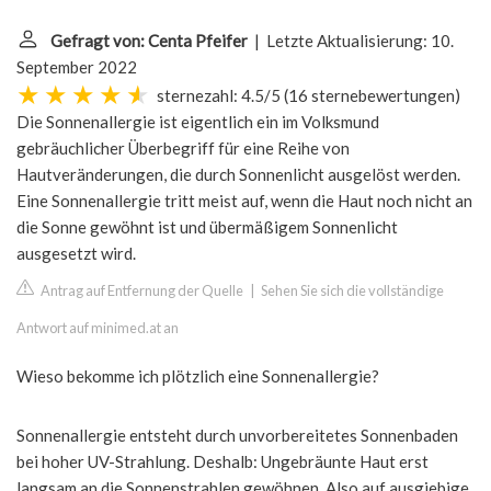
Gefragt von: Centa Pfeifer
| Letzte Aktualisierung: 10.
September 2022
sternezahl: 4.5/5
(
16 sternebewertungen
)
Die Sonnenallergie ist eigentlich ein im Volksmund
gebräuchlicher Überbegriff für eine Reihe von
Hautveränderungen, die durch Sonnenlicht ausgelöst werden.
Eine Sonnenallergie tritt meist auf, wenn die Haut noch nicht an
die Sonne gewöhnt ist und übermäßigem Sonnenlicht
ausgesetzt wird.
Antrag auf Entfernung der Quelle
|
Sehen Sie sich die vollständige
Antwort auf minimed.at an
Wieso bekomme ich plötzlich eine Sonnenallergie?
Sonnenallergie entsteht durch unvorbereitetes Sonnenbaden
bei hoher UV-Strahlung. Deshalb: Ungebräunte Haut erst
langsam an die Sonnenstrahlen gewöhnen. Also auf ausgiebige