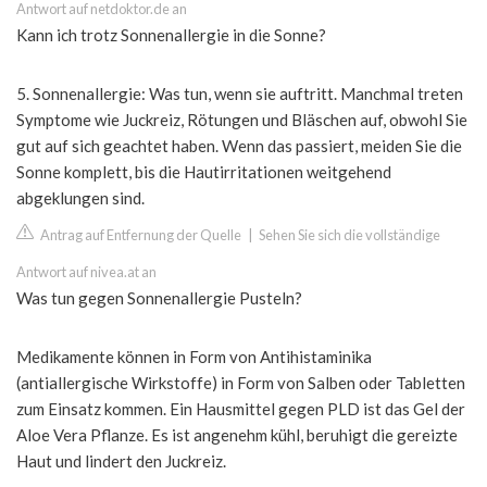
Antwort auf netdoktor.de an
Kann ich trotz Sonnenallergie in die Sonne?
5. Sonnenallergie: Was tun, wenn sie auftritt. Manchmal treten
Symptome wie Juckreiz, Rötungen und Bläschen auf, obwohl Sie
gut auf sich geachtet haben. Wenn das passiert, meiden Sie die
Sonne komplett, bis die Hautirritationen weitgehend
abgeklungen sind.
Antrag auf Entfernung der Quelle
|
Sehen Sie sich die vollständige
Antwort auf nivea.at an
Was tun gegen Sonnenallergie Pusteln?
Medikamente können in Form von Antihistaminika
(antiallergische Wirkstoffe) in Form von Salben oder Tabletten
zum Einsatz kommen. Ein Hausmittel gegen PLD ist das Gel der
Aloe Vera Pflanze. Es ist angenehm kühl, beruhigt die gereizte
Haut und lindert den Juckreiz.