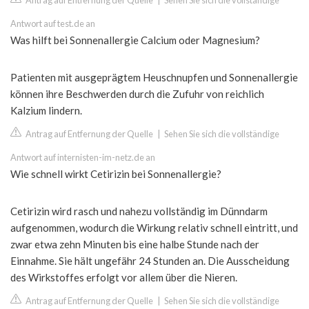
Antrag auf Entfernung der Quelle
|
Sehen Sie sich die vollständige
Antwort auf test.de an
Was hilft bei Sonnenallergie Calcium oder Magnesium?
Patienten mit ausgeprägtem Heuschnupfen und Sonnenallergie
können ihre Beschwerden durch die Zufuhr von reichlich
Kalzium lindern.
Antrag auf Entfernung der Quelle
|
Sehen Sie sich die vollständige
Antwort auf internisten-im-netz.de an
Wie schnell wirkt Cetirizin bei Sonnenallergie?
Cetirizin wird rasch und nahezu vollständig im Dünndarm
aufgenommen, wodurch die Wirkung relativ schnell eintritt, und
zwar etwa zehn Minuten bis eine halbe Stunde nach der
Einnahme. Sie hält ungefähr 24 Stunden an. Die Ausscheidung
des Wirkstoffes erfolgt vor allem über die Nieren.
Antrag auf Entfernung der Quelle
|
Sehen Sie sich die vollständige