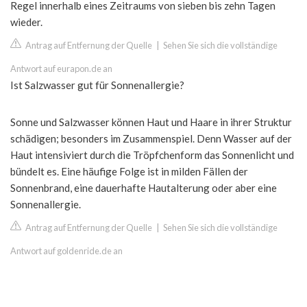
Regel innerhalb eines Zeitraums von sieben bis zehn Tagen
wieder.
Antrag auf Entfernung der Quelle
|
Sehen Sie sich die vollständige
Antwort auf eurapon.de an
Ist Salzwasser gut für Sonnenallergie?
Sonne und Salzwasser können Haut und Haare in ihrer Struktur
schädigen; besonders im Zusammenspiel. Denn Wasser auf der
Haut intensiviert durch die Tröpfchenform das Sonnenlicht und
bündelt es. Eine häufige Folge ist in milden Fällen der
Sonnenbrand, eine dauerhafte Hautalterung oder aber eine
Sonnenallergie.
Antrag auf Entfernung der Quelle
|
Sehen Sie sich die vollständige
Antwort auf goldenride.de an