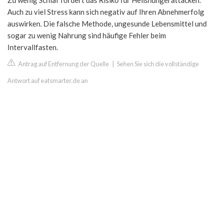
Zu wenig Schlaf fördert das Risiko für Heißhungerattacken.
Auch zu viel Stress kann sich negativ auf Ihren Abnehmerfolg
auswirken. Die falsche Methode, ungesunde Lebensmittel und
sogar zu wenig Nahrung sind häufige Fehler beim
Intervallfasten.
Antrag auf Entfernung der Quelle
|
Sehen Sie sich die vollständige
Antwort auf eatsmarter.de an