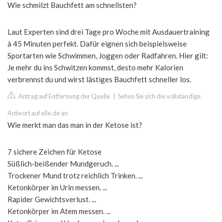
Wie schmilzt Bauchfett am schnellsten?
Laut Experten sind drei Tage pro Woche mit Ausdauertraining
à 45 Minuten perfekt. Dafür eignen sich beispielsweise
Sportarten wie Schwimmen, Joggen oder Radfahren. Hier gilt:
Je mehr du ins Schwitzen kommst, desto mehr Kalorien
verbrennst du und wirst lästiges Bauchfett schneller los.
Antrag auf Entfernung der Quelle
|
Sehen Sie sich die vollständige
Antwort auf elle.de an
Wie merkt man das man in der Ketose ist?
7 sichere Zeichen für Ketose
Süßlich-beißender Mundgeruch. ...
Trockener Mund trotz reichlich Trinken. ...
Ketonkörper im Urin messen. ...
Rapider Gewichtsverlust. ...
Ketonkörper im Atem messen. ...