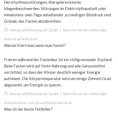
Herzrhythmusstörungen, therapieresistente
Magenbeschwerden, Störungen im Elektrolythaushalt oder
mindestens zwei Tage anhaltender zu niedriger Blutdruck sind
Gründe, das Fasten abzubrechen.
Antrag auf Entfernung der Quelle
|
Sehen Sie sich die vollständige
Antwort auf welt.de an
Warum friert man wenn man fastet?
Frieren während der Fastenkur ist ein völlig normaler Zustand.
Beim Fasten wird auf feste Nahrung und alle Genussmittel
verzichtet, so dass der Körper deutlich weniger Energie
aufnimmt. Die Körpertemperatur wird um einige Zehntel Grad
abgesenkt, um Energie zu sparen.
Antrag auf Entfernung der Quelle
|
Sehen Sie sich die vollständige
Antwort auf kur-und-gesundheitsurlaub.de an
Was ist der beste Fettkiller?