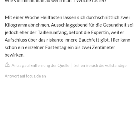
Wie viel nimmt man ab wenn man 1 Woche fastet?
Mit einer Woche Heilfasten lassen sich durchschnittlich zwei
Kilogramm abnehmen. Ausschlaggebend für die Gesundheit sei
jedoch eher der Taillenumfang, betont die Expertin, weil er
Aufschluss über das riskante innere Bauchfett gibt. Hier kann
schon ein einzelner Fastentag ein bis zwei Zentimeter
bewirken.
Antrag auf Entfernung der Quelle
|
Sehen Sie sich die vollständige
Antwort auf focus.de an