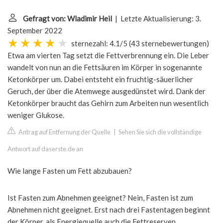
Gefragt von: Wladimir Heil
| Letzte Aktualisierung: 3.
September 2022
sternezahl: 4.1/5
(
43 sternebewertungen
)
Etwa am vierten Tag setzt die Fettverbrennung ein. Die Leber
wandelt von nun an die Fettsäuren im Körper in sogenannte
Ketonkörper um. Dabei entsteht ein fruchtig-säuerlicher
Geruch, der über die Atemwege ausgedünstet wird. Dank der
Ketonkörper braucht das Gehirn zum Arbeiten nun wesentlich
weniger Glukose.
Antrag auf Entfernung der Quelle
|
Sehen Sie sich die vollständige
Antwort auf daserste.de an
Wie lange Fasten um Fett abzubauen?
Ist Fasten zum Abnehmen geeignet? Nein, Fasten ist zum
Abnehmen nicht geeignet. Erst nach drei Fastentagen beginnt
der Körper, als Energiequelle auch die Fettreserven