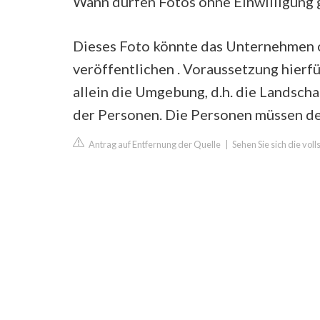
Wann dürfen Fotos ohne Einwilligung
Dieses Foto könnte das Unternehmen o
veröffentlichen . Voraussetzung hierf
allein die Umgebung, d.h. die Landschaf
der Personen. Die Personen müssen d
Antrag auf Entfernung der Quelle
|
Sehen Sie sich die vo