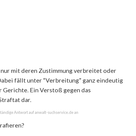
en nur mit deren Zustimmung verbreitet oder
Dabei fällt unter “Verbreitung” ganz eindeutig
 Gerichte. Ein Verstoß gegen das
traftat dar.
llständige Antwort auf anwalt-suchservice.de an
rafieren?