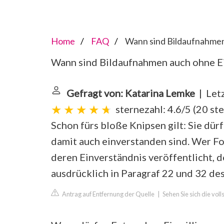
Home
FAQ
Wann sind Bildaufnahmen 
Wann sind Bildaufnahmen auch ohne Ei
Gefragt von: Katarina Lemke
| Letz
sternezahl: 4.6/5
(
20 st
Schon fürs bloße Knipsen gilt: Sie dür
damit auch einverstanden sind. Wer F
deren Einverständnis veröffentlicht, d
ausdrücklich in Paragraf 22 und 32 de
Antrag auf Entfernung der Quelle
|
Sehen Sie sich die vol