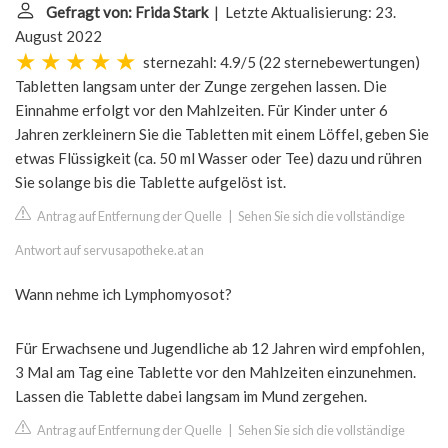
Gefragt von: Frida Stark
| Letzte Aktualisierung: 23.
August 2022
sternezahl: 4.9/5
(
22 sternebewertungen
)
Tabletten langsam unter der Zunge zergehen lassen. Die
Einnahme erfolgt vor den Mahlzeiten. Für Kinder unter 6
Jahren zerkleinern Sie die Tabletten mit einem Löffel, geben Sie
etwas Flüssigkeit (ca. 50 ml Wasser oder Tee) dazu und rühren
Sie solange bis die Tablette aufgelöst ist.
Antrag auf Entfernung der Quelle
|
Sehen Sie sich die vollständige
Antwort auf servusapotheke.at an
Wann nehme ich Lymphomyosot?
Für Erwachsene und Jugendliche ab 12 Jahren wird empfohlen,
3 Mal am Tag eine Tablette vor den Mahlzeiten einzunehmen.
Lassen die Tablette dabei langsam im Mund zergehen.
Antrag auf Entfernung der Quelle
|
Sehen Sie sich die vollständige