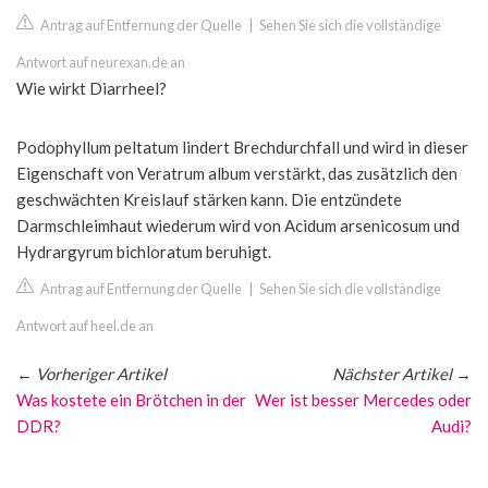
Antrag auf Entfernung der Quelle
|
Sehen Sie sich die vollständige
Antwort auf neurexan.de an
Wie wirkt Diarrheel?
Podophyllum peltatum lindert Brechdurchfall und wird in dieser
Eigenschaft von Veratrum album verstärkt, das zusätzlich den
geschwächten Kreislauf stärken kann. Die entzündete
Darmschleimhaut wiederum wird von Acidum arsenicosum und
Hydrargyrum bichloratum beruhigt.
Antrag auf Entfernung der Quelle
|
Sehen Sie sich die vollständige
Antwort auf heel.de an
←
Vorheriger Artikel
Nächster Artikel
→
Was kostete ein Brötchen in der
Wer ist besser Mercedes oder
DDR?
Audi?