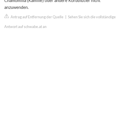
Chamomilla (Kamille) oder andere Korbblütler nicht
anzuwenden.
Antrag auf Entfernung der Quelle
|
Sehen Sie sich die vollständige
Antwort auf schwabe.at an