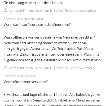
für eine Langzeittherapie des Hundes.
Antrag auf Entfernung der Quelle
|
Sehen Sie sich die vollständige
Antwort auf seniorpfoten.de an
Wann darf man Neurexan nicht einnehmen?
Was sollten Sie vor der Einnahme von Neurexan beachten?
Neurexan darf nicht eingenommen werden, - wenn Sie
allergisch gegen Avena sativa, Coffea arabica, Passiflora
incarnata, Zincum isovalerianicum oder einen der in Abschnitt
6. genannten sonstigen Bestandteile dieses Arzneimittels sind.
Antrag auf Entfernung der Quelle
|
Sehen Sie sich die vollständige
Antwort auf sanova.at an
Wann nimmt man Nervoheel?
Erwachsene und Jugendliche ab 12 Jahren Alle halbe bis ganze
Stunde, höchstens 6-mal täglich, 1 Tablette im Mund zergehen
lassen. 1- bis 3-mal täglich 1 Tablette im Mund zergehen lassen.