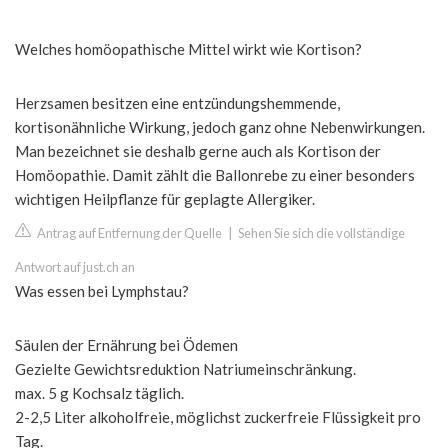
Welches homöopathische Mittel wirkt wie Kortison?
Herzsamen besitzen eine entzündungshemmende,
kortisonähnliche Wirkung, jedoch ganz ohne Nebenwirkungen.
Man bezeichnet sie deshalb gerne auch als Kortison der
Homöopathie. Damit zählt die Ballonrebe zu einer besonders
wichtigen Heilpflanze für geplagte Allergiker.
Antrag auf Entfernung der Quelle
|
Sehen Sie sich die vollständige
Antwort auf just.ch an
Was essen bei Lymphstau?
Säulen der Ernährung bei Ödemen
Gezielte Gewichtsreduktion Natriumeinschränkung.
max. 5 g Kochsalz täglich.
2-2,5 Liter alkoholfreie, möglichst zuckerfreie Flüssigkeit pro
Tag.