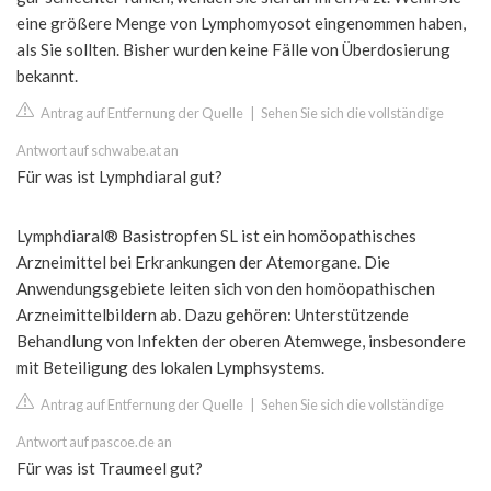
eine größere Menge von Lymphomyosot eingenommen haben,
als Sie sollten. Bisher wurden keine Fälle von Überdosierung
bekannt.
Antrag auf Entfernung der Quelle
|
Sehen Sie sich die vollständige
Antwort auf schwabe.at an
Für was ist Lymphdiaral gut?
Lymphdiaral® Basistropfen SL ist ein homöopathisches
Arzneimittel bei Erkrankungen der Atemorgane. Die
Anwendungsgebiete leiten sich von den homöopathischen
Arzneimittelbildern ab. Dazu gehören: Unterstützende
Behandlung von Infekten der oberen Atemwege, insbesondere
mit Beteiligung des lokalen Lymphsystems.
Antrag auf Entfernung der Quelle
|
Sehen Sie sich die vollständige
Antwort auf pascoe.de an
Für was ist Traumeel gut?