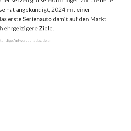
auer setzen große Hoffnungen auf die neue
se hat angekündigt, 2024 mit einer
das erste Serienauto damit auf den Markt
 ehrgeizigere Ziele.
lständige Antwort auf adac.de an