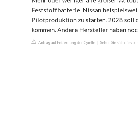
Mehr oder weniger alle großen Autob
Feststoffbatterie. Nissan beispielswei
Pilotproduktion zu starten. 2028 soll 
kommen. Andere Hersteller haben noch
Antrag auf Entfernung der Quelle
|
Sehen Sie sich die vol