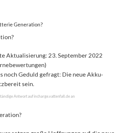
terie Generation?
tion?
te Aktualisierung: 23. September 2022
ernebewertungen
)
ngs noch Geduld gefragt: Die neue Akku-
zbereit sein.
lständige Antwort auf incharge.vattenfall.de an
eration?