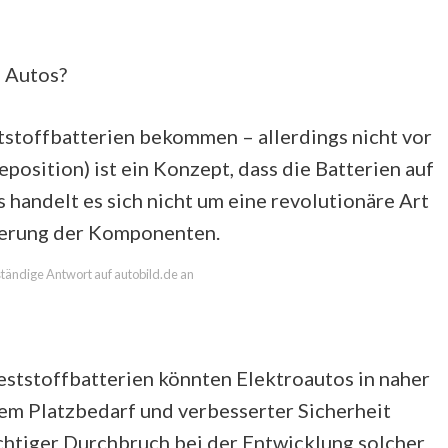
 Autos?
tstoffbatterien bekommen – allerdings nicht vor
osition) ist ein Konzept, dass die Batterien auf
s handelt es sich nicht um eine revolutionäre Art
serung der Komponenten.
lständige Antwort auf autobild.de an
Feststoffbatterien könnten Elektroautos in naher
em Platzbedarf und verbesserter Sicherheit
ichtiger Durchbruch bei der Entwicklung solcher