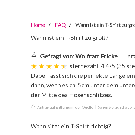
Home
FAQ
Wann ist ein T-Shirt zu gr
Wann ist ein T-Shirt zu groß?
Gefragt von: Wolfram Fricke
| Letz
sternezahl: 4.4/5
(
35 st
Dabei lässt sich die perfekte Länge ei
dann, wenn es ca. 5cm unter dem unter
der Mitte des Hosenschlitzes.
Antrag auf Entfernung der Quelle
|
Sehen Sie sich die vol
Wann sitzt ein T-Shirt richtig?