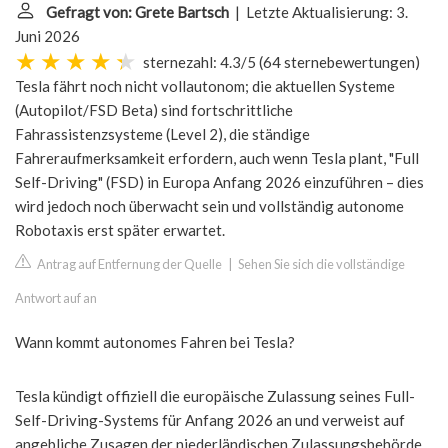
Gefragt von: Grete Bartsch
| Letzte Aktualisierung: 3.
Juni 2026
sternezahl: 4.3/5
(
64 sternebewertungen
)
Tesla fährt noch nicht vollautonom; die aktuellen Systeme
(Autopilot/FSD Beta) sind fortschrittliche
Fahrassistenzsysteme (Level 2), die ständige
Fahreraufmerksamkeit erfordern, auch wenn Tesla plant, "Full
Self-Driving" (FSD) in Europa Anfang 2026 einzuführen – dies
wird jedoch noch überwacht sein und vollständig autonome
Robotaxis erst später erwartet.
Antrag auf Entfernung der Quelle
|
Sehen Sie sich die vollständige
Antwort auf an
Wann kommt autonomes Fahren bei Tesla?
Tesla kündigt offiziell die europäische Zulassung seines Full-
Self-Driving-Systems für Anfang 2026 an und verweist auf
angebliche Zusagen der niederländischen Zulassungsbehörde