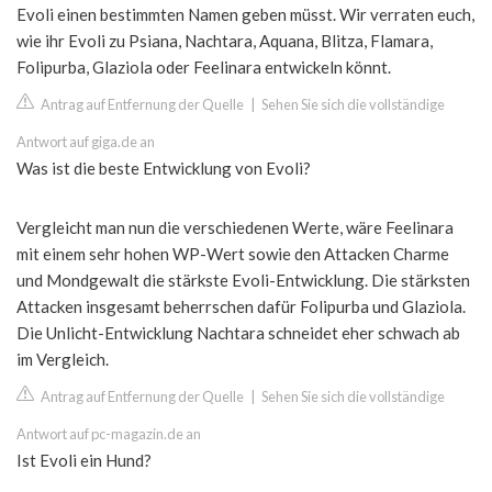
Evoli einen bestimmten Namen geben müsst. Wir verraten euch,
wie ihr Evoli zu Psiana, Nachtara, Aquana, Blitza, Flamara,
Folipurba, Glaziola oder Feelinara entwickeln könnt.
Antrag auf Entfernung der Quelle
|
Sehen Sie sich die vollständige
Antwort auf giga.de an
Was ist die beste Entwicklung von Evoli?
Vergleicht man nun die verschiedenen Werte, wäre Feelinara
mit einem sehr hohen WP-Wert sowie den Attacken Charme
und Mondgewalt die stärkste Evoli-Entwicklung. Die stärksten
Attacken insgesamt beherrschen dafür Folipurba und Glaziola.
Die Unlicht-Entwicklung Nachtara schneidet eher schwach ab
im Vergleich.
Antrag auf Entfernung der Quelle
|
Sehen Sie sich die vollständige
Antwort auf pc-magazin.de an
Ist Evoli ein Hund?