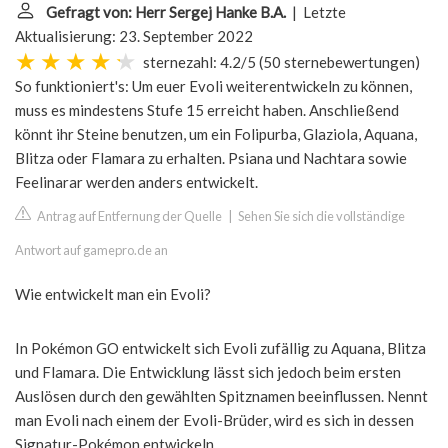
Gefragt von: Herr Sergej Hanke B.A.
| Letzte
Aktualisierung: 23. September 2022
sternezahl: 4.2/5
(
50 sternebewertungen
)
So funktioniert's: Um euer Evoli weiterentwickeln zu können,
muss es mindestens Stufe 15 erreicht haben. Anschließend
könnt ihr Steine benutzen, um ein Folipurba, Glaziola, Aquana,
Blitza oder Flamara zu erhalten. Psiana und Nachtara sowie
Feelinarar werden anders entwickelt.
Antrag auf Entfernung der Quelle
|
Sehen Sie sich die vollständige
Antwort auf gamepro.de an
Wie entwickelt man ein Evoli?
In Pokémon GO entwickelt sich Evoli zufällig zu Aquana, Blitza
und Flamara. Die Entwicklung lässt sich jedoch beim ersten
Auslösen durch den gewählten Spitznamen beeinflussen. Nennt
man Evoli nach einem der Evoli-Brüder, wird es sich in dessen
Signatur-Pokémon entwickeln.