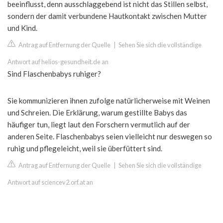
beeinflusst, denn ausschlaggebend ist nicht das Stillen selbst,
sondern der damit verbundene Hautkontakt zwischen Mutter
und Kind.
Antrag auf Entfernung der Quelle
|
Sehen Sie sich die vollständige
Antwort auf helios-gesundheit.de an
Sind Flaschenbabys ruhiger?
Sie kommunizieren ihnen zufolge natürlicherweise mit Weinen
und Schreien. Die Erklärung, warum gestillte Babys das
häufiger tun, liegt laut den Forschern vermutlich auf der
anderen Seite. Flaschenbabys seien vielleicht nur deswegen so
ruhig und pflegeleicht, weil sie überfüttert sind.
Antrag auf Entfernung der Quelle
|
Sehen Sie sich die vollständige
Antwort auf sciencev2.orf.at an