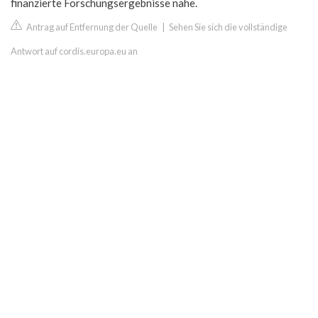
finanzierte Forschungsergebnisse nahe.
Antrag auf Entfernung der Quelle
|
Sehen Sie sich die vollständige
Antwort auf cordis.europa.eu an