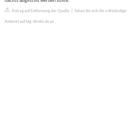
nachts abgestillt werden sollte.
Antrag auf Entfernung der Quelle
|
Sehen Sie sich die vollständige
Antwort auf big-direkt.de an