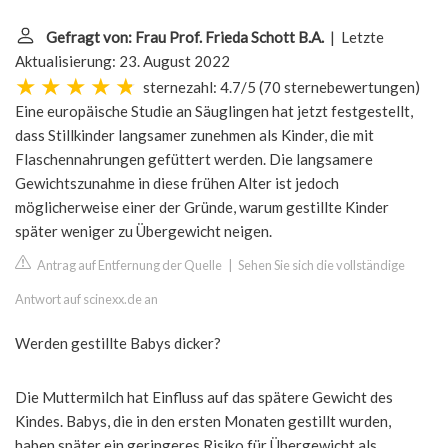
Gefragt von: Frau Prof. Frieda Schott B.A.
| Letzte
Aktualisierung: 23. August 2022
sternezahl: 4.7/5
(
70 sternebewertungen
)
Eine europäische Studie an Säuglingen hat jetzt festgestellt,
dass Stillkinder langsamer zunehmen als Kinder, die mit
Flaschennahrungen gefüttert werden. Die langsamere
Gewichtszunahme in diese frühen Alter ist jedoch
möglicherweise einer der Gründe, warum gestillte Kinder
später weniger zu Übergewicht neigen.
Antrag auf Entfernung der Quelle
|
Sehen Sie sich die vollständige
Antwort auf scinexx.de an
Werden gestillte Babys dicker?
Die Muttermilch hat Einfluss auf das spätere Gewicht des
Kindes. Babys, die in den ersten Monaten gestillt wurden,
haben später ein geringeres Risiko für Übergewicht als