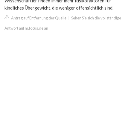
Wissenschaftler finden immer mehr Risikofaktoren für
kindliches Übergewicht, die weniger offensichtlich sind.
Antrag auf Entfernung der Quelle
|
Sehen Sie sich die vollständige
Antwort auf m.focus.de an