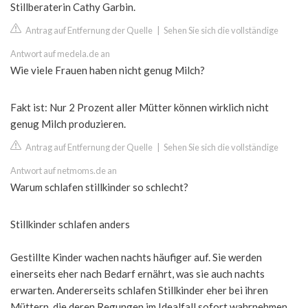
Stillberaterin Cathy Garbin.
Antrag auf Entfernung der Quelle
|
Sehen Sie sich die vollständige
Antwort auf medela.de an
Wie viele Frauen haben nicht genug Milch?
Fakt ist: Nur 2 Prozent aller Mütter können wirklich nicht
genug Milch produzieren.
Antrag auf Entfernung der Quelle
|
Sehen Sie sich die vollständige
Antwort auf netmoms.de an
Warum schlafen stillkinder so schlecht?
Stillkinder schlafen anders
Gestillte Kinder wachen nachts häufiger auf. Sie werden
einerseits eher nach Bedarf ernährt, was sie auch nachts
erwarten. Andererseits schlafen Stillkinder eher bei ihren
Müttern, die deren Regungen im Idealfall sofort wahrnehmen