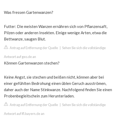
Was fressen Gartenwanzen?
Futter: Die meisten Wanzen ernähren sich von Pflanzensaft,
Pilzen oder anderen Insekten. Einige wenige Arten, etwa die
Bettwanze, saugen Blut.
Antrag auf Entfernung der Quelle
|
Sehen Sie sich die vollständige
Antwort auf geo.de an
Können Gartenwanzen stechen?
Keine Angst, sie stechen und beißen nicht, können aber bei
einer gefühlten Bedrohung einen üblen Geruch ausströmen,
daher auch der Name Stinkwanze. Nachfolgend finden Sie einen
Probenbegleitschein zum Herunterladen.
Antrag auf Entfernung der Quelle
|
Sehen Sie sich die vollständige
Antwort auf lfl.bayern.de an