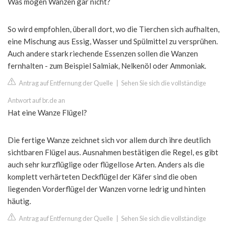
Was mögen Wanzen gar nicht?
So wird empfohlen, überall dort, wo die Tierchen sich aufhalten,
eine Mischung aus Essig, Wasser und Spülmittel zu versprühen.
Auch andere stark riechende Essenzen sollen die Wanzen
fernhalten - zum Beispiel Salmiak, Nelkenöl oder Ammoniak.
Antrag auf Entfernung der Quelle
|
Sehen Sie sich die vollständige
Antwort auf br.de an
Hat eine Wanze Flügel?
Die fertige Wanze zeichnet sich vor allem durch ihre deutlich
sichtbaren Flügel aus. Ausnahmen bestätigen die Regel, es gibt
auch sehr kurzflüglige oder flügellose Arten. Anders als die
komplett verhärteten Deckflügel der Käfer sind die oben
liegenden Vorderflügel der Wanzen vorne ledrig und hinten
häutig.
Antrag auf Entfernung der Quelle
|
Sehen Sie sich die vollständige