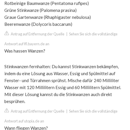
Rotbeinige Baumwanze (Pentatoma rufipes)
Grüne Stinkwanze (Palomena prasina)
Graue Gartenwanze (Rhaphigaster nebulosa)
Beerenwanze (Dolycoris baccarum)
Antrag auf Entfernung der Quelle
|
Sehen Sie sich die vollständige
Antwort auf lfl.bayern.de an
Was hassen Wanzen?
Stinkwanzen fernhalten: Du kannst Stinkwanzen bekämpfen,
indem du eine Lösung aus Wasser, Essig und Spülmittel auf
Fenster- und Türrahmen sprühst. Mische dafür 240 Milliliter
Wasser mit 120 Millilitern Essig und 60 Millilitern Spülmittel.
Mit dieser Lösung kannst du die Stinkwanzen auch direkt
besprühen.
Antrag auf Entfernung der Quelle
|
Sehen Sie sich die vollständige
Antwort auf utopia.de an
Wann fliegen Wanzen?