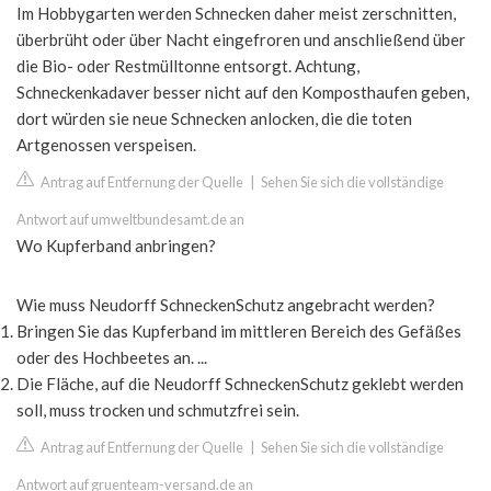
Im Hobbygarten werden Schnecken daher meist zerschnitten,
überbrüht oder über Nacht eingefroren und anschließend über
die Bio- oder Restmülltonne entsorgt. Achtung,
Schneckenkadaver besser nicht auf den Komposthaufen geben,
dort würden sie neue Schnecken anlocken, die die toten
Artgenossen verspeisen.
Antrag auf Entfernung der Quelle
|
Sehen Sie sich die vollständige
Antwort auf umweltbundesamt.de an
Wo Kupferband anbringen?
Wie muss Neudorff SchneckenSchutz angebracht werden?
Bringen Sie das Kupferband im mittleren Bereich des Gefäßes
oder des Hochbeetes an. ...
Die Fläche, auf die Neudorff SchneckenSchutz geklebt werden
soll, muss trocken und schmutzfrei sein.
Antrag auf Entfernung der Quelle
|
Sehen Sie sich die vollständige
Antwort auf gruenteam-versand.de an