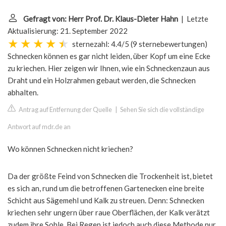
Gefragt von: Herr Prof. Dr. Klaus-Dieter Hahn
| Letzte
Aktualisierung: 21. September 2022
sternezahl: 4.4/5
(
9 sternebewertungen
)
Schnecken können es gar nicht leiden, über Kopf um eine Ecke
zu kriechen. Hier zeigen wir Ihnen, wie ein Schneckenzaun aus
Draht und ein Holzrahmen gebaut werden, die Schnecken
abhalten.
Antrag auf Entfernung der Quelle
|
Sehen Sie sich die vollständige
Antwort auf mdr.de an
Wo können Schnecken nicht kriechen?
Da der größte Feind von Schnecken die Trockenheit ist, bietet
es sich an, rund um die betroffenen Gartenecken eine breite
Schicht aus Sägemehl und Kalk zu streuen. Denn: Schnecken
kriechen sehr ungern über raue Oberflächen, der Kalk verätzt
zudem ihre Sohle. Bei Regen ist jedoch auch diese Methode nur