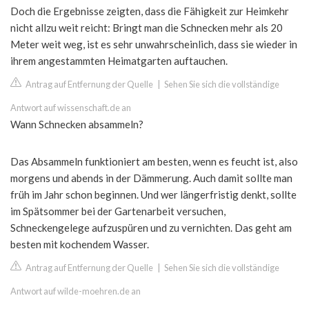
Doch die Ergebnisse zeigten, dass die Fähigkeit zur Heimkehr
nicht allzu weit reicht: Bringt man die Schnecken mehr als 20
Meter weit weg, ist es sehr unwahrscheinlich, dass sie wieder in
ihrem angestammten Heimatgarten auftauchen.
Antrag auf Entfernung der Quelle
|
Sehen Sie sich die vollständige
Antwort auf wissenschaft.de an
Wann Schnecken absammeln?
Das Absammeln funktioniert am besten, wenn es feucht ist, also
morgens und abends in der Dämmerung. Auch damit sollte man
früh im Jahr schon beginnen. Und wer längerfristig denkt, sollte
im Spätsommer bei der Gartenarbeit versuchen,
Schneckengelege aufzuspüren und zu vernichten. Das geht am
besten mit kochendem Wasser.
Antrag auf Entfernung der Quelle
|
Sehen Sie sich die vollständige
Antwort auf wilde-moehren.de an