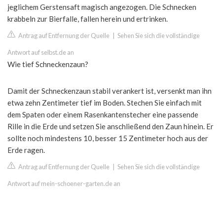
jeglichem Gerstensaft magisch angezogen. Die Schnecken
krabbeln zur Bierfalle, fallen herein und ertrinken.
Antrag auf Entfernung der Quelle
|
Sehen Sie sich die vollständige
Antwort auf selbst.de an
Wie tief Schneckenzaun?
Damit der Schneckenzaun stabil verankert ist, versenkt man ihn
etwa zehn Zentimeter tief im Boden. Stechen Sie einfach mit
dem Spaten oder einem Rasenkantenstecher eine passende
Rille in die Erde und setzen Sie anschließend den Zaun hinein. Er
sollte noch mindestens 10, besser 15 Zentimeter hoch aus der
Erde ragen.
Antrag auf Entfernung der Quelle
|
Sehen Sie sich die vollständige
Antwort auf mein-schoener-garten.de an