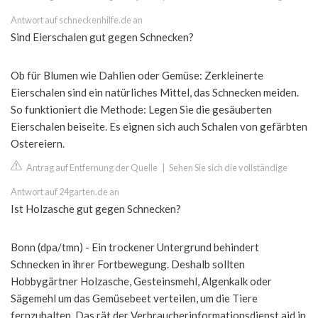
Antwort auf schneckenhilfe.de an
Sind Eierschalen gut gegen Schnecken?
Ob für Blumen wie Dahlien oder Gemüse: Zerkleinerte
Eierschalen sind ein natürliches Mittel, das Schnecken meiden.
So funktioniert die Methode: Legen Sie die gesäuberten
Eierschalen beiseite. Es eignen sich auch Schalen von gefärbten
Ostereiern.
Antrag auf Entfernung der Quelle
|
Sehen Sie sich die vollständige
Antwort auf 24garten.de an
Ist Holzasche gut gegen Schnecken?
Bonn (dpa/tmn) - Ein trockener Untergrund behindert
Schnecken in ihrer Fortbewegung. Deshalb sollten
Hobbygärtner Holzasche, Gesteinsmehl, Algenkalk oder
Sägemehl um das Gemüsebeet verteilen, um die Tiere
fernzuhalten. Das rät der Verbraucherinformationsdienst aid in