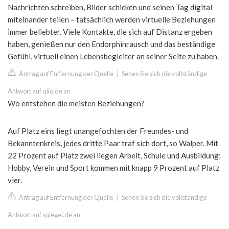
Nachrichten schreiben, Bilder schicken und seinen Tag digital
miteinander teilen – tatsächlich werden virtuelle Beziehungen
immer beliebter. Viele Kontakte, die sich auf Distanz ergeben
haben, genießen nur den Endorphinrausch und das beständige
Gefühl, virtuell einen Lebensbegleiter an seiner Seite zu haben.
Antrag auf Entfernung der Quelle
|
Sehen Sie sich die vollständige
Antwort auf qiio.de an
Wo entstehen die meisten Beziehungen?
Auf Platz eins liegt unangefochten der Freundes- und
Bekanntenkreis, jedes dritte Paar traf sich dort, so Walper. Mit
22 Prozent auf Platz zwei liegen Arbeit, Schule und Ausbildung;
Hobby, Verein und Sport kommen mit knapp 9 Prozent auf Platz
vier.
Antrag auf Entfernung der Quelle
|
Sehen Sie sich die vollständige
Antwort auf spiegel.de an