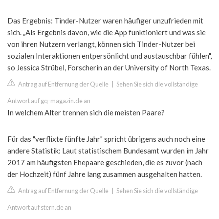
Das Ergebnis: Tinder-Nutzer waren häufiger unzufrieden mit
sich. „Als Ergebnis davon, wie die App funktioniert und was sie
von ihren Nutzern verlangt, können sich Tinder-Nutzer bei
sozialen Interaktionen entpersönlicht und austauschbar fühlen",
so Jessica Strübel, Forscherin an der University of North Texas.
Antrag auf Entfernung der Quelle
|
Sehen Sie sich die vollständige
Antwort auf gq-magazin.de an
In welchem Alter trennen sich die meisten Paare?
Für das "verflixte fünfte Jahr" spricht übrigens auch noch eine
andere Statistik: Laut statistischem Bundesamt wurden im Jahr
2017 am häufigsten Ehepaare geschieden, die es zuvor (nach
der Hochzeit) fünf Jahre lang zusammen ausgehalten hatten.
Antrag auf Entfernung der Quelle
|
Sehen Sie sich die vollständige
Antwort auf stern.de an