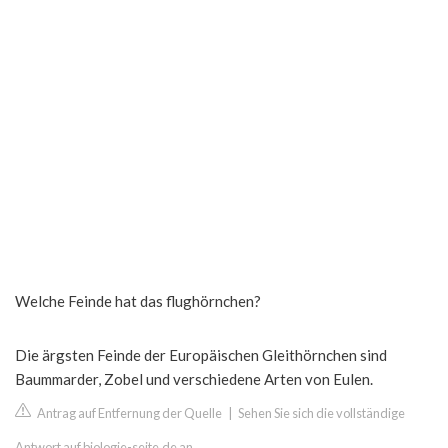
Welche Feinde hat das flughörnchen?
Die ärgsten Feinde der Europäischen Gleithörnchen sind
Baummarder, Zobel und verschiedene Arten von Eulen.
Antrag auf Entfernung der Quelle
|
Sehen Sie sich die vollständige
Antwort auf biologie-seite.de an