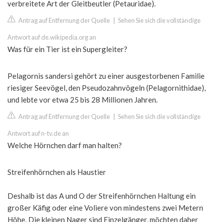
verbreitete Art der Gleitbeutler (Petauridae).
Antrag auf Entfernung der Quelle
|
Sehen Sie sich die vollständige
Antwort auf de.wikipedia.org an
Was für ein Tier ist ein Supergleiter?
Pelagornis sandersi gehört zu einer ausgestorbenen Familie
riesiger Seevögel, den Pseudozahnvögeln (Pelagornithidae),
und lebte vor etwa 25 bis 28 Millionen Jahren.
Antrag auf Entfernung der Quelle
|
Sehen Sie sich die vollständige
Antwort auf n-tv.de an
Welche Hörnchen darf man halten?
Streifenhörnchen als Haustier
Deshalb ist das A und O der Streifenhörnchen Haltung ein
großer Käfig oder eine Voliere von mindestens zwei Metern
Höhe. Die kleinen Nager sind Einzelgänger, möchten daher