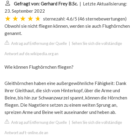
Gefragt von: Gerhard Frey B.Sc.
| Letzte Aktualisierung:
23. September 2022
sternezahl: 4.6/5
(
46 sternebewertungen
)
Obwohl sie nicht fliegen können, werden sie auch Flughörnchen
genannt.
Antrag auf Entfernung der Quelle
|
Sehen Sie sich die vollständige
Antwort auf de.wikipedia.org an
Wie können Flughörnchen fliegen?
Gleithörnchen haben eine außergewöhnliche Fähigkeit: Dank
ihrer Gleithaut, die sich vom Hinterkopf, über die Arme und
Beine, bis hin zur Schwanzwurzel spannt, können die Hörnchen
fliegen. Die Nagetiere setzen zu einem weiten Sprung an,
spreizen Arme und Beine weit auseinander und heben ab.
Antrag auf Entfernung der Quelle
|
Sehen Sie sich die vollständige
Antwort auf t-online.de an