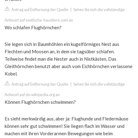
Antrag auf Entfernung der Quelle
|
Sehen Sie sich die vollständige
Antwort auf exotische-haustiere.com an
Wo schlafen Flughörnchen?
Sie legen sich in Baumhöhlen ein kugelförmiges Nest aus
Flechten und Moosen an, in dem sie tagsüber schlafen.
Teilweise findet man die Nester auch in Nistkästen. Das
Gleithörnchen benutzt aber auch vom Eichhörnchen verlassene
Kobel.
Antrag auf Entfernung der Quelle
|
Sehen Sie sich die vollständige
Antwort auf de.wikipedia.org an
Können Flughörnchen schwimmen?
Es sieht merkwürdig aus, aber ja: Flughunde und Fledermäuse
können sehr gut schwimmen! Sie liegen flach im Wasser und
machen mit ihren Vorderarmen Bewegungen wie beim