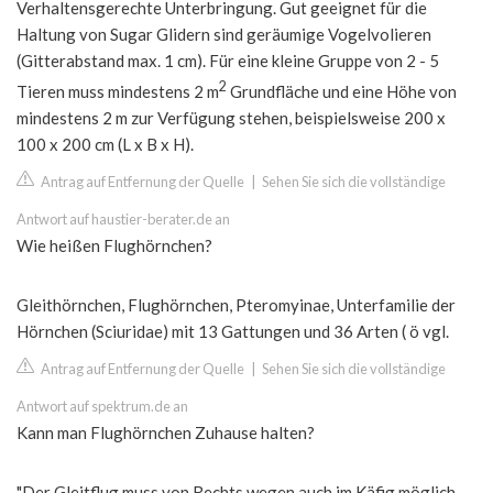
Verhaltensgerechte Unterbringung. Gut geeignet für die
Haltung von Sugar Glidern sind geräumige Vogelvolieren
(Gitterabstand max. 1 cm). Für eine kleine Gruppe von 2 - 5
2
Tieren muss mindestens 2 m
Grundfläche und eine Höhe von
mindestens 2 m zur Verfügung stehen, beispielsweise 200 x
100 x 200 cm (L x B x H).
Antrag auf Entfernung der Quelle
|
Sehen Sie sich die vollständige
Antwort auf haustier-berater.de an
Wie heißen Flughörnchen?
Gleithörnchen, Flughörnchen, Pteromyinae, Unterfamilie der
Hörnchen (Sciuridae) mit 13 Gattungen und 36 Arten ( ö vgl.
Antrag auf Entfernung der Quelle
|
Sehen Sie sich die vollständige
Antwort auf spektrum.de an
Kann man Flughörnchen Zuhause halten?
"Der Gleitflug muss von Rechts wegen auch im Käfig möglich