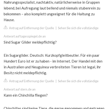
Nahrungsspezialist, nachtaktiv, natürlicherweise in Gruppen
lebend, bei Aufregung laut bellend und niemals stubenrein zu
bekommen – also komplett ungeeignet für die Haltung zu
Hause.
Antrag auf Entfernung der Quelle
|
Sehen Sie sich die vollständige
Antwort auf tagesspiegel.de an
Sind Sugar Glider meldepflichtig?
Ein Sugarglider. Deutsch: Kurzkopfgleitbeutler. Für ein paar
Hundert Euro ist er zu haben - im Internet. Der Handel mit den
in Australien und Neuguinea verbreiteten Tieren ist legal, ihr
Besitz nicht meldepflichtig.
Antrag auf Entfernung der Quelle
|
Sehen Sie sich die vollständige
Antwort auf stern.de an
Kann ein Chinchilla fliegen?
Chinchillas sind keine Tiere, die gerne genommen und getragen