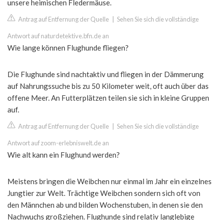
unsere heimischen Fledermäuse.
Antrag auf Entfernung der Quelle
|
Sehen Sie sich die vollständige
Antwort auf naturdetektive.bfn.de an
Wie lange können Flughunde fliegen?
Die Flughunde sind nachtaktiv und fliegen in der Dämmerung
auf Nahrungssuche bis zu 50 Kilometer weit, oft auch über das
offene Meer. An Futterplätzen teilen sie sich in kleine Gruppen
auf.
Antrag auf Entfernung der Quelle
|
Sehen Sie sich die vollständige
Antwort auf zoom-erlebniswelt.de an
Wie alt kann ein Flughund werden?
Meistens bringen die Weibchen nur einmal im Jahr ein einzelnes
Jungtier zur Welt. Trächtige Weibchen sondern sich oft von
den Männchen ab und bilden Wochenstuben, in denen sie den
Nachwuchs großziehen. Flughunde sind relativ langlebige