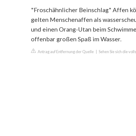
"Froschähnlicher Beinschlag" Affen k
gelten Menschenaffen als wasserscheu
und einen Orang-Utan beim Schwimmen 
offenbar großen Spaß im Wasser.
Antrag auf Entfernung der Quelle
|
Sehen Sie sich die vol