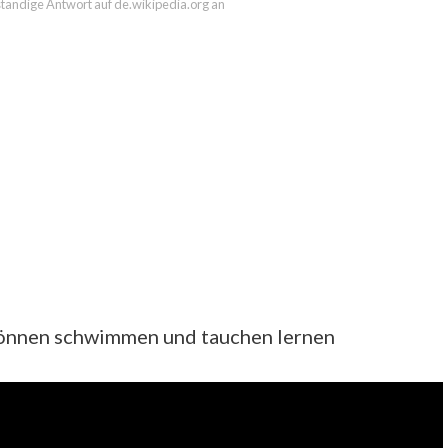
lständige Antwort auf de.wikipedia.org an
können schwimmen und tauchen lernen