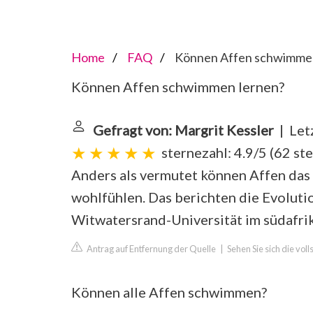
Home
FAQ
Können Affen schwimmen
Können Affen schwimmen lernen?
Gefragt von: Margrit Kessler
| Let
sternezahl: 4.9/5
(
62 st
Anders als vermutet können Affen das
wohlfühlen. Das berichten die Evolut
Witwatersrand-Universität im südafri
Antrag auf Entfernung der Quelle
|
Sehen Sie sich die vol
Können alle Affen schwimmen?