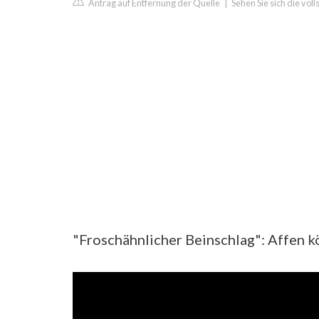
Antrag auf Entfernung der Quelle
|
Sehen Sie sich die vol
"Froschähnlicher Beinschlag": Affen 