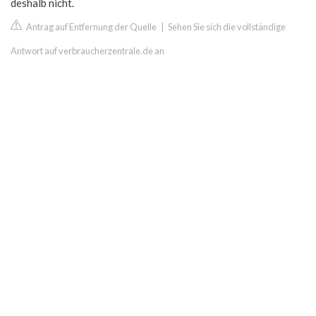
deshalb nicht.
Antrag auf Entfernung der Quelle
|
Sehen Sie sich die vollständige
Antwort auf verbraucherzentrale.de an