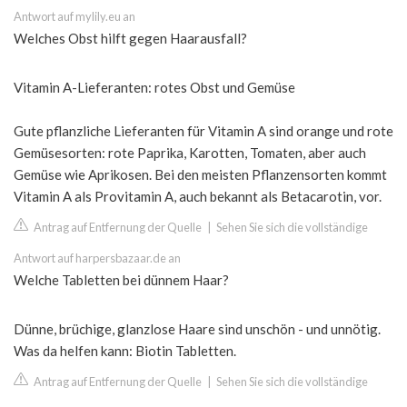
Antwort auf mylily.eu an
Welches Obst hilft gegen Haarausfall?
Vitamin A-Lieferanten: rotes Obst und Gemüse
Gute pflanzliche Lieferanten für Vitamin A sind orange und rote
Gemüsesorten: rote Paprika, Karotten, Tomaten, aber auch
Gemüse wie Aprikosen. Bei den meisten Pflanzensorten kommt
Vitamin A als Provitamin A, auch bekannt als Betacarotin, vor.
Antrag auf Entfernung der Quelle
|
Sehen Sie sich die vollständige
Antwort auf harpersbazaar.de an
Welche Tabletten bei dünnem Haar?
Dünne, brüchige, glanzlose Haare sind unschön - und unnötig.
Was da helfen kann: Biotin Tabletten.
Antrag auf Entfernung der Quelle
|
Sehen Sie sich die vollständige