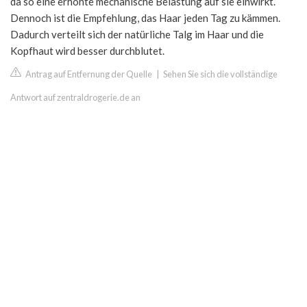
da so eine erhöhte mechanische Belastung auf sie einwirkt.
Dennoch ist die Empfehlung, das Haar jeden Tag zu kämmen.
Dadurch verteilt sich der natürliche Talg im Haar und die
Kopfhaut wird besser durchblutet.
Antrag auf Entfernung der Quelle
|
Sehen Sie sich die vollständige
Antwort auf zentraldrogerie.de an