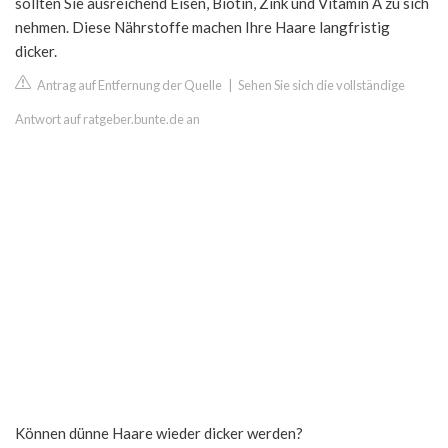
sollten Sie ausreichend Eisen, Biotin, Zink und Vitamin A zu sich
nehmen. Diese Nährstoffe machen Ihre Haare langfristig
dicker.
Antrag auf Entfernung der Quelle
|
Sehen Sie sich die vollständige
Antwort auf ratgeber.bunte.de an
Können dünne Haare wieder dicker werden?