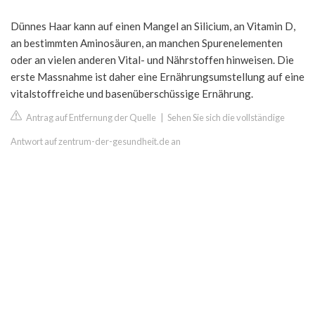
Dünnes Haar kann auf einen Mangel an Silicium, an Vitamin D,
an bestimmten Aminosäuren, an manchen Spurenelementen
oder an vielen anderen Vital- und Nährstoffen hinweisen. Die
erste Massnahme ist daher eine Ernährungsumstellung auf eine
vitalstoffreiche und basenüberschüssige Ernährung.
Antrag auf Entfernung der Quelle
|
Sehen Sie sich die vollständige
Antwort auf zentrum-der-gesundheit.de an