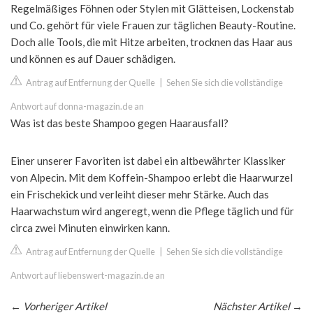
Regelmäßiges Föhnen oder Stylen mit Glätteisen, Lockenstab
und Co. gehört für viele Frauen zur täglichen Beauty-Routine.
Doch alle Tools, die mit Hitze arbeiten, trocknen das Haar aus
und können es auf Dauer schädigen.
Antrag auf Entfernung der Quelle
|
Sehen Sie sich die vollständige
Antwort auf donna-magazin.de an
Was ist das beste Shampoo gegen Haarausfall?
Einer unserer Favoriten ist dabei ein altbewährter Klassiker
von Alpecin. Mit dem Koffein-Shampoo erlebt die Haarwurzel
ein Frischekick und verleiht dieser mehr Stärke. Auch das
Haarwachstum wird angeregt, wenn die Pflege täglich und für
circa zwei Minuten einwirken kann.
Antrag auf Entfernung der Quelle
|
Sehen Sie sich die vollständige
Antwort auf liebenswert-magazin.de an
←
Vorheriger Artikel
Nächster Artikel
→