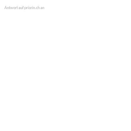
Antwort auf priorin.ch an