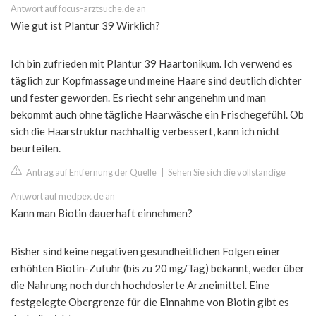
Antwort auf focus-arztsuche.de an
Wie gut ist Plantur 39 Wirklich?
Ich bin zufrieden mit Plantur 39 Haartonikum. Ich verwend es
täglich zur Kopfmassage und meine Haare sind deutlich dichter
und fester geworden. Es riecht sehr angenehm und man
bekommt auch ohne tägliche Haarwäsche ein Frischegefühl. Ob
sich die Haarstruktur nachhaltig verbessert, kann ich nicht
beurteilen.
Antrag auf Entfernung der Quelle
|
Sehen Sie sich die vollständige
Antwort auf medpex.de an
Kann man Biotin dauerhaft einnehmen?
Bisher sind keine negativen gesundheitlichen Folgen einer
erhöhten Biotin-Zufuhr (bis zu 20 mg/Tag) bekannt, weder über
die Nahrung noch durch hochdosierte Arzneimittel. Eine
festgelegte Obergrenze für die Einnahme von Biotin gibt es