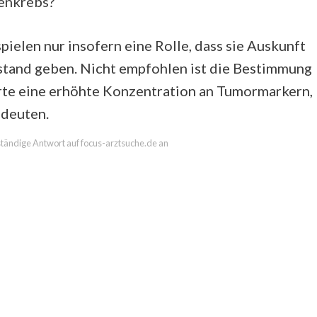
renkrebs?
ielen nur insofern eine Rolle, dass sie Auskunft
stand geben. Nicht empfohlen ist die Bestimmung
te eine erhöhte Konzentration an Tumormarkern,
ndeuten.
lständige Antwort auf focus-arztsuche.de an