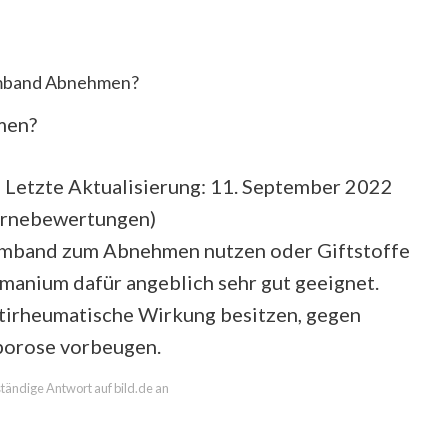
mband Abnehmen?
men?
 Letzte Aktualisierung: 11. September 2022
ernebewertungen
)
rmband zum Abnehmen nutzen oder Giftstoffe
rmanium dafür angeblich sehr gut geeignet.
ntirheumatische Wirkung besitzen, gegen
porose vorbeugen.
lständige Antwort auf bild.de an