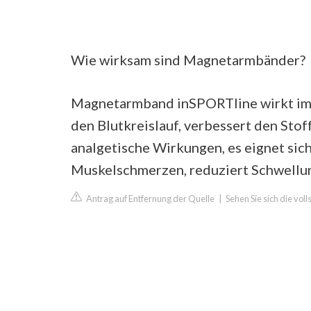
Wie wirksam sind Magnetarmbänder?
Magnetarmband inSPORTline wirkt im 
den Blutkreislauf, verbessert den Sto
analgetische Wirkungen, es eignet sic
Muskelschmerzen, reduziert Schwellun
Antrag auf Entfernung der Quelle
|
Sehen Sie sich die vol