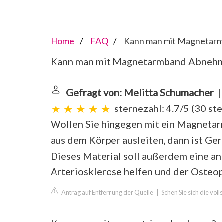
Home
FAQ
Kann man mit Magnetar
Kann man mit Magnetarmband Abneh
Gefragt von: Melitta Schumacher
|
sternezahl: 4.7/5
(
30 st
Wollen Sie hingegen mit ein Magneta
aus dem Körper ausleiten, dann ist Ge
Dieses Material soll außerdem eine a
Arteriosklerose helfen und der Osteo
Antrag auf Entfernung der Quelle
|
Sehen Sie sich die vol