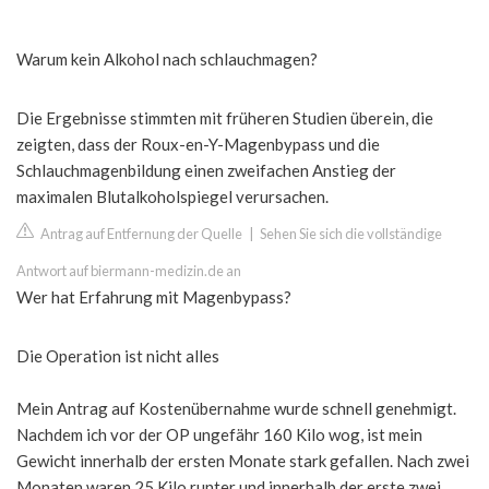
Warum kein Alkohol nach schlauchmagen?
Die Ergebnisse stimmten mit früheren Studien überein, die
zeigten, dass der Roux-en-Y-Magenbypass und die
Schlauchmagenbildung einen zweifachen Anstieg der
maximalen Blutalkoholspiegel verursachen.
Antrag auf Entfernung der Quelle
|
Sehen Sie sich die vollständige
Antwort auf biermann-medizin.de an
Wer hat Erfahrung mit Magenbypass?
Die Operation ist nicht alles
Mein Antrag auf Kostenübernahme wurde schnell genehmigt.
Nachdem ich vor der OP ungefähr 160 Kilo wog, ist mein
Gewicht innerhalb der ersten Monate stark gefallen. Nach zwei
Monaten waren 25 Kilo runter und innerhalb der erste zwei