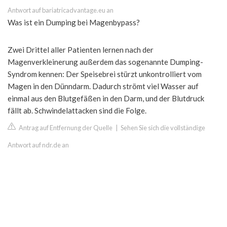
Antwort auf bariatricadvantage.eu an
Was ist ein Dumping bei Magenbypass?
Zwei Drittel aller Patienten lernen nach der
Magenverkleinerung außerdem das sogenannte Dumping-
Syndrom kennen: Der Speisebrei stürzt unkontrolliert vom
Magen in den Dünndarm. Dadurch strömt viel Wasser auf
einmal aus den Blutgefäßen in den Darm, und der Blutdruck
fällt ab. Schwindelattacken sind die Folge.
Antrag auf Entfernung der Quelle
|
Sehen Sie sich die vollständige
Antwort auf ndr.de an