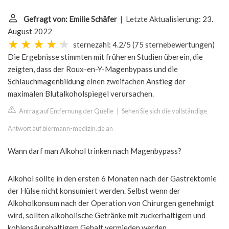
Gefragt von: Emilie Schäfer
| Letzte Aktualisierung: 23.
August 2022
sternezahl: 4.2/5
(
75 sternebewertungen
)
Die Ergebnisse stimmten mit früheren Studien überein, die
zeigten, dass der Roux-en-Y-Magenbypass und die
Schlauchmagenbildung einen zweifachen Anstieg der
maximalen Blutalkoholspiegel verursachen.
Antrag auf Entfernung der Quelle
|
Sehen Sie sich die vollständige
Antwort auf biermann-medizin.de an
Wann darf man Alkohol trinken nach Magenbypass?
Alkohol sollte in den ersten 6 Monaten nach der Gastrektomie
der Hülse nicht konsumiert werden. Selbst wenn der
Alkoholkonsum nach der Operation von Chirurgen genehmigt
wird, sollten alkoholische Getränke mit zuckerhaltigem und
kohlensäurehaltigem Gehalt vermieden werden.