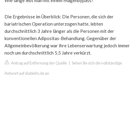
Wie lange lebt man mit einem Magenbypass?
Die Ergebnisse im Überblick: Die Personen, die sich der
bariatrischen Operation unterzogen hatte, lebten
durchschnittlich 3 Jahre länger als die Personen mit der
konventionellen Adipositas-Behandlung. Gegenüber der
Allgemeinbevölkerung war ihre Lebenserwartung jedoch immer
noch um durchschnittlich 5,5 Jahre verkürzt.
Antrag auf Entfernung der Quelle
|
Sehen Sie sich die vollständige
Antwort auf diabinfo.de an