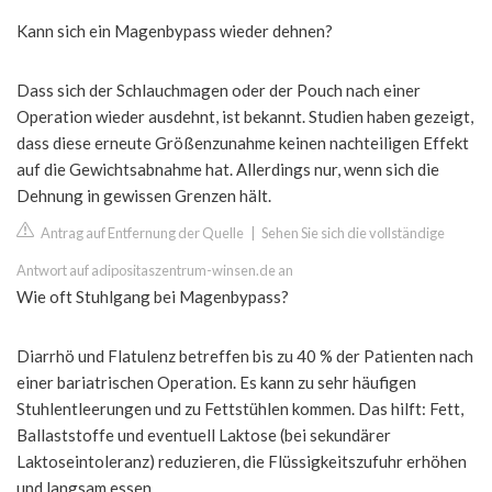
Kann sich ein Magenbypass wieder dehnen?
Dass sich der Schlauchmagen oder der Pouch nach einer
Operation wieder ausdehnt, ist bekannt. Studien haben gezeigt,
dass diese erneute Größenzunahme keinen nachteiligen Effekt
auf die Gewichtsabnahme hat. Allerdings nur, wenn sich die
Dehnung in gewissen Grenzen hält.
Antrag auf Entfernung der Quelle
|
Sehen Sie sich die vollständige
Antwort auf adipositaszentrum-winsen.de an
Wie oft Stuhlgang bei Magenbypass?
Diarrhö und Flatulenz betreffen bis zu 40 % der Patienten nach
einer bariatrischen Operation. Es kann zu sehr häufigen
Stuhlentleerungen und zu Fettstühlen kommen. Das hilft: Fett,
Ballaststoffe und eventuell Laktose (bei sekundärer
Laktoseintoleranz) reduzieren, die Flüssigkeitszufuhr erhöhen
und langsam essen.