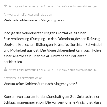
Antrag auf Entfernung der Quelle
|
Sehen Sie sich die vollständige
Antwort auf helios-gesundheit.de an
Welche Probleme nach Magenbypass?
Infolge des verkleinerten Magens kommt es zu einer
Sturzentleerung (Dumping) in den Dünndarm, dessen Reizung
Übelkeit, Erbrechen, Blähungen, Krämpfe, Durchfall, Schwindel
und Müdigkeit auslöst. Die Abgeschlagenheit kann auch Folge
einer Anämie sein, über die 40 Prozent der Patienten
berichteten.
Antrag auf Entfernung der Quelle
|
Sehen Sie sich die vollständige
Antwort auf aerzteblatt.de an
Warum keine Kohlensäure nach Magenbypass?
Konsum von saurem kohlensäurehaltigem Getränk nach einer
Schlauchmagenoperation. Die konventionelle Ansicht ist, dass