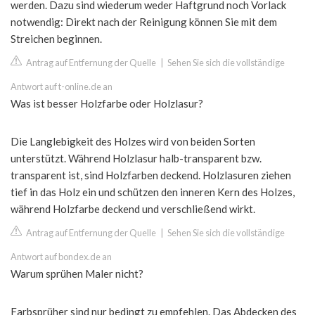
werden. Dazu sind wiederum weder Haftgrund noch Vorlack
notwendig: Direkt nach der Reinigung können Sie mit dem
Streichen beginnen.
Antrag auf Entfernung der Quelle
|
Sehen Sie sich die vollständige
Antwort auf t-online.de an
Was ist besser Holzfarbe oder Holzlasur?
Die Langlebigkeit des Holzes wird von beiden Sorten
unterstützt. Während Holzlasur halb-transparent bzw.
transparent ist, sind Holzfarben deckend. Holzlasuren ziehen
tief in das Holz ein und schützen den inneren Kern des Holzes,
während Holzfarbe deckend und verschließend wirkt.
Antrag auf Entfernung der Quelle
|
Sehen Sie sich die vollständige
Antwort auf bondex.de an
Warum sprühen Maler nicht?
Farbsprüher sind nur bedingt zu empfehlen. Das Abdecken des