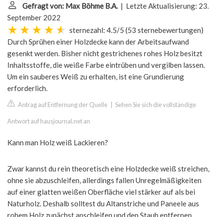
Gefragt von: Max Böhme B.A.
| Letzte Aktualisierung: 23.
September 2022
sternezahl: 4.5/5
(
53 sternebewertungen
)
Durch Sprühen einer Holzdecke kann der Arbeitsaufwand
gesenkt werden. Bisher nicht gestrichenes rohes Holz besitzt
Inhaltsstoffe, die weiße Farbe eintrüben und vergilben lassen.
Um ein sauberes Weiß zu erhalten, ist eine Grundierung
erforderlich.
Antrag auf Entfernung der Quelle
|
Sehen Sie sich die vollständige
Antwort auf hausjournal.net an
Kann man Holz weiß Lackieren?
Zwar kannst du rein theoretisch eine Holzdecke weiß streichen,
ohne sie abzuschleifen, allerdings fallen Unregelmäßigkeiten
auf einer glatten weißen Oberfläche viel stärker auf als bei
Naturholz. Deshalb solltest du Altanstriche und Paneele aus
rohem Holz zunächst anschleifen und den Staub entfernen.