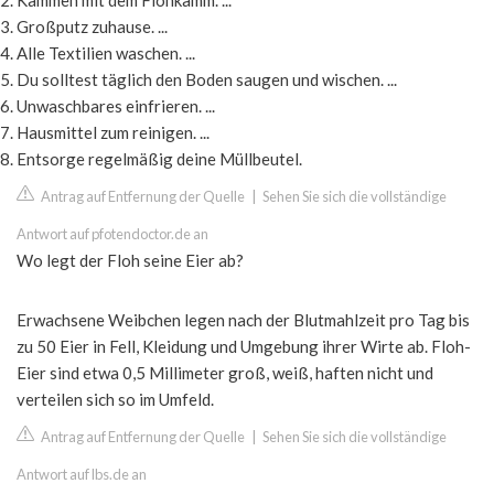
Kämmen mit dem Flohkamm. ...
Großputz zuhause. ...
Alle Textilien waschen. ...
Du solltest täglich den Boden saugen und wischen. ...
Unwaschbares einfrieren. ...
Hausmittel zum reinigen. ...
Entsorge regelmäßig deine Müllbeutel.
Antrag auf Entfernung der Quelle
|
Sehen Sie sich die vollständige
Antwort auf pfotendoctor.de an
Wo legt der Floh seine Eier ab?
Erwachsene Weibchen legen nach der Blutmahlzeit pro Tag bis
zu 50 Eier in Fell, Kleidung und Umgebung ihrer Wirte ab. Floh-
Eier sind etwa 0,5 Millimeter groß, weiß, haften nicht und
verteilen sich so im Umfeld.
Antrag auf Entfernung der Quelle
|
Sehen Sie sich die vollständige
Antwort auf lbs.de an