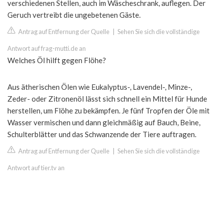
verschiedenen Stellen, auch im Wäscheschrank, auflegen. Der
Geruch vertreibt die ungebetenen Gäste.
Antrag auf Entfernung der Quelle
|
Sehen Sie sich die vollständige
Antwort auf frag-mutti.de an
Welches Öl hilft gegen Flöhe?
Aus ätherischen Ölen wie Eukalyptus-, Lavendel-, Minze-,
Zeder- oder Zitronenöl lässt sich schnell ein Mittel für Hunde
herstellen, um Flöhe zu bekämpfen. Je fünf Tropfen der Öle mit
Wasser vermischen und dann gleichmäßig auf Bauch, Beine,
Schulterblätter und das Schwanzende der Tiere auftragen.
Antrag auf Entfernung der Quelle
|
Sehen Sie sich die vollständige
Antwort auf tier.tv an