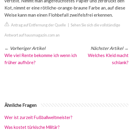
verteilt. Nimmt man angefeuchtetes Papier und zerdrückt den
Kot, nimmt er eine rötliche-orange-braune Farbe an, auf diese
Weise kann man einen Flohbefall zweifelsfrei erkennen.
Antrag auf Entfernung der Quelle
|
Sehen Sie sich die vollständige
Antwort auf hausmagazin.com an
←
Vorheriger Artikel
Nächster Artikel
→
Wie viel Rente bekomme ich wenn ich
Welches Kleid macht
früher aufhöre?
schlank?
Ähnliche Fragen
Wer ist zurzeit Fußballweltmeister?
Was kostet türkische Militär?