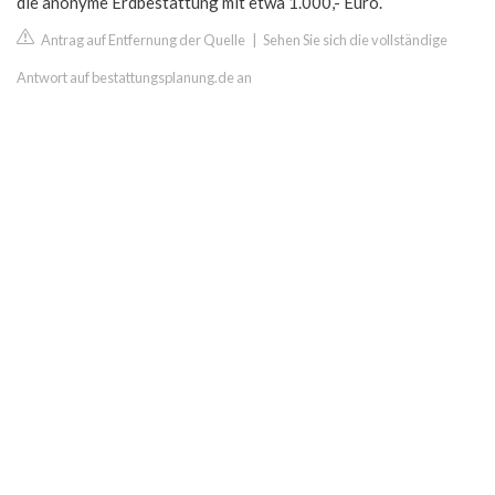
die anonyme Erdbestattung mit etwa 1.000,- Euro.
Antrag auf Entfernung der Quelle
|
Sehen Sie sich die vollständige
Antwort auf bestattungsplanung.de an