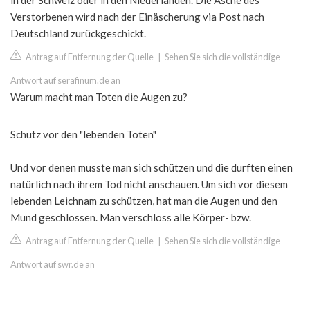
in der Schweiz oder in den Niederlanden. Die Asche des
Verstorbenen wird nach der Einäscherung via Post nach
Deutschland zurückgeschickt.
Antrag auf Entfernung der Quelle
|
Sehen Sie sich die vollständige
Antwort auf serafinum.de an
Warum macht man Toten die Augen zu?
Schutz vor den "lebenden Toten"
Und vor denen musste man sich schützen und die durften einen
natürlich nach ihrem Tod nicht anschauen. Um sich vor diesem
lebenden Leichnam zu schützen, hat man die Augen und den
Mund geschlossen. Man verschloss alle Körper- bzw.
Antrag auf Entfernung der Quelle
|
Sehen Sie sich die vollständige
Antwort auf swr.de an