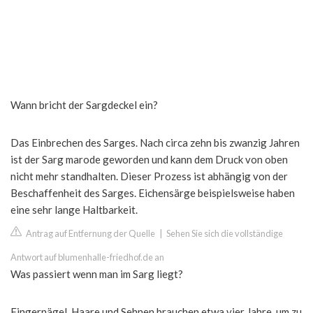
Wann bricht der Sargdeckel ein?
Das Einbrechen des Sarges. Nach circa zehn bis zwanzig Jahren
ist der Sarg marode geworden und kann dem Druck von oben
nicht mehr standhalten. Dieser Prozess ist abhängig von der
Beschaffenheit des Sarges. Eichensärge beispielsweise haben
eine sehr lange Haltbarkeit.
Antrag auf Entfernung der Quelle
|
Sehen Sie sich die vollständige
Antwort auf blumenhalle-friedhof.de an
Was passiert wenn man im Sarg liegt?
Fingernägel, Haare und Sehnen brauchen etwa vier Jahre, um zu