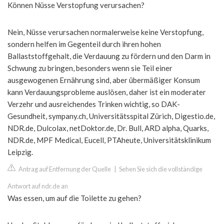
Können Nüsse Verstopfung verursachen?
Nein, Nüsse verursachen normalerweise keine Verstopfung,
sondern helfen im Gegenteil durch ihren hohen
Ballaststoffgehalt, die Verdauung zu fördern und den Darm in
Schwung zu bringen, besonders wenn sie Teil einer
ausgewogenen Ernährung sind, aber übermäßiger Konsum
kann Verdauungsprobleme auslösen, daher ist ein moderater
Verzehr und ausreichendes Trinken wichtig, so DAK-
Gesundheit, sympany.ch, Universitätsspital Zürich, Digestio.de,
NDR.de, Dulcolax, netDoktor.de, Dr. Bull, ARD alpha, Quarks,
NDR.de, MPF Medical, Eucell, PTAheute, Universitätsklinikum
Leipzig.
Antrag auf Entfernung der Quelle
|
Sehen Sie sich die vollständige
Antwort auf ndr.de an
Was essen, um auf die Toilette zu gehen?