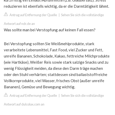
kurzfristig ein Einlauf/Abführmittel (z.B. Glaubersalz). Stress
reduzieren ist ebenfalls wichtig, da er die Darmtätigkeit lähmt.
Antrag auf Entfernung der Quelle
|
Sehen Sie sich die vollständige
Antwort auf ndr.de an
Was sollte man bei Verstopfung auf keinen Fall essen?
Bei Verstopfung sollten Sie Weißmehlprodukte, stark
verarbeitete Lebensmittel, Fast Food, viel Zucker und Fett,
unreife Bananen, Schokolade, Kakao, fettreiche Milchprodukte
(wie Hartkäse), Weißer Reis sowie stark salzige Snacks und zu
wenig Flüssigkeit meiden, da diese den Darm träge machen
oder den Stuhl verhärten; stattdessen sind ballaststoffreiche
Vollkornprodukte, viel Wasser, frisches Obst (außer unreife
Bananen), Gemüse und Bewegung wichtig.
Antrag auf Entfernung der Quelle
|
Sehen Sie sich die vollständige
Antwort auf dulcolax.com an