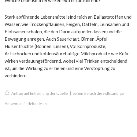
Welche Lebensmittel wirken extrem abführend?
Stark abführende Lebensmittel sind reich an Ballaststoffen und
Wasser, wie Trockenpflaumen, Feigen, Datteln, Leinsamen und
Flohsamenschalen, die den Darm aufquellen lassen und die
Bewegung anregen. Auch Sauerkraut, Birnen, Äpfel,
Hülsenfrüchte (Bohnen, Linsen), Vollkornprodukte,
Artischocken und kohlensäurehaltige Milchprodukte wie Kefir
wirken verdauungsfördernd, wobei viel Trinken entscheidend
ist, um die Wirkung zu erzielen und eine Verstopfung zu
verhindern.
Antrag auf Entfernung der Quelle
|
Sehen Sie sich die vollständige
Antwort auf edeka.de an