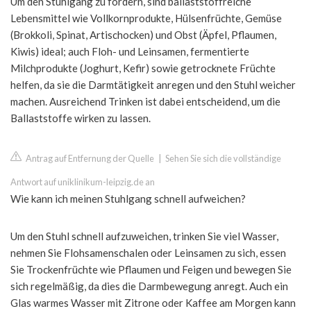
Um den Stuhlgang zu fördern, sind ballaststoffreiche
Lebensmittel wie Vollkornprodukte, Hülsenfrüchte, Gemüse
(Brokkoli, Spinat, Artischocken) und Obst (Äpfel, Pflaumen,
Kiwis) ideal; auch Floh- und Leinsamen, fermentierte
Milchprodukte (Joghurt, Kefir) sowie getrocknete Früchte
helfen, da sie die Darmtätigkeit anregen und den Stuhl weicher
machen. Ausreichend Trinken ist dabei entscheidend, um die
Ballaststoffe wirken zu lassen.
Antrag auf Entfernung der Quelle
|
Sehen Sie sich die vollständige
Antwort auf uniklinikum-leipzig.de an
Wie kann ich meinen Stuhlgang schnell aufweichen?
Um den Stuhl schnell aufzuweichen, trinken Sie viel Wasser,
nehmen Sie Flohsamenschalen oder Leinsamen zu sich, essen
Sie Trockenfrüchte wie Pflaumen und Feigen und bewegen Sie
sich regelmäßig, da dies die Darmbewegung anregt. Auch ein
Glas warmes Wasser mit Zitrone oder Kaffee am Morgen kann