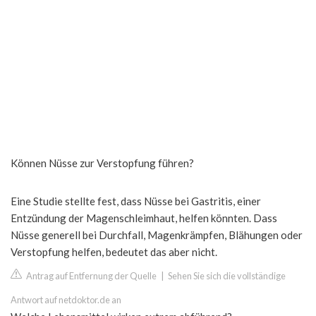
Können Nüsse zur Verstopfung führen?
Eine Studie stellte fest, dass Nüsse bei Gastritis, einer
Entzündung der Magenschleimhaut, helfen könnten. Dass
Nüsse generell bei Durchfall, Magenkrämpfen, Blähungen oder
Verstopfung helfen, bedeutet das aber nicht.
Antrag auf Entfernung der Quelle
|
Sehen Sie sich die vollständige
Antwort auf netdoktor.de an