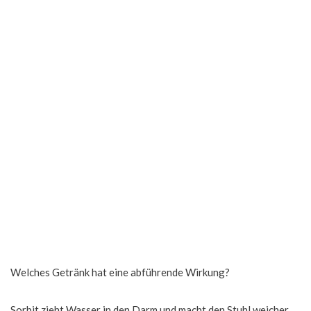
Welches Getränk hat eine abführende Wirkung?
Sorbit zieht Wasser in den Darm und macht den Stuhl weicher,