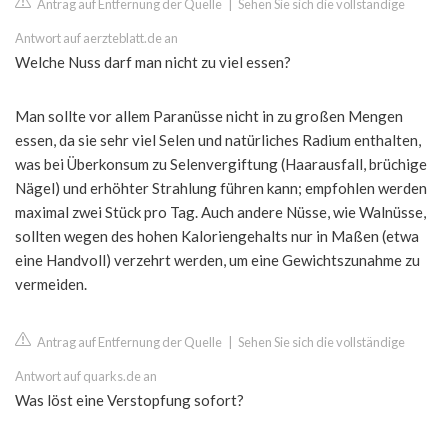
Antrag auf Entfernung der Quelle
|
Sehen Sie sich die vollständige
Antwort auf aerzteblatt.de an
Welche Nuss darf man nicht zu viel essen?
Man sollte vor allem Paranüsse nicht in zu großen Mengen
essen, da sie sehr viel Selen und natürliches Radium enthalten,
was bei Überkonsum zu Selenvergiftung (Haarausfall, brüchige
Nägel) und erhöhter Strahlung führen kann; empfohlen werden
maximal zwei Stück pro Tag. Auch andere Nüsse, wie Walnüsse,
sollten wegen des hohen Kaloriengehalts nur in Maßen (etwa
eine Handvoll) verzehrt werden, um eine Gewichtszunahme zu
vermeiden.
Antrag auf Entfernung der Quelle
|
Sehen Sie sich die vollständige
Antwort auf quarks.de an
Was löst eine Verstopfung sofort?