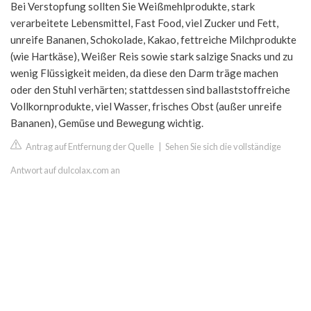
Bei Verstopfung sollten Sie Weißmehlprodukte, stark
verarbeitete Lebensmittel, Fast Food, viel Zucker und Fett,
unreife Bananen, Schokolade, Kakao, fettreiche Milchprodukte
(wie Hartkäse), Weißer Reis sowie stark salzige Snacks und zu
wenig Flüssigkeit meiden, da diese den Darm träge machen
oder den Stuhl verhärten; stattdessen sind ballaststoffreiche
Vollkornprodukte, viel Wasser, frisches Obst (außer unreife
Bananen), Gemüse und Bewegung wichtig.
Antrag auf Entfernung der Quelle
|
Sehen Sie sich die vollständige
Antwort auf dulcolax.com an