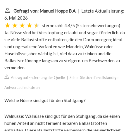
Gefragt von: Manuel Hoppe B.A.
| Letzte Aktualisierung:
6. Mai 2026
sternezahl: 4.4/5
(
5 sternebewertungen
)
Ja, Nüsse sind bei Verstopfung erlaubt und sogar förderlich, da
sie viele Ballaststoffe enthalten, die den Darm anregen; ideal
sind ungesalzene Varianten wie Mandeln, Walnüsse oder
Haselnüsse, aber wichtig ist, viel dazu zu trinken und die
Ballaststoffmenge langsam zu steigern, um Beschwerden zu
vermeiden.
Antrag auf Entfernung der Quelle
|
Sehen Sie sich die vollständige
Antwort auf ndr.de an
Welche Nüsse sind gut für den Stuhlgang?
Walnüsse: Walnüsse sind gut für den Stuhlgang, da sie einen
hohen Anteil an nicht fermentierbaren Ballaststoffen
enthalten. Diese Ballaststoffe verbessern die Beweglichkeit