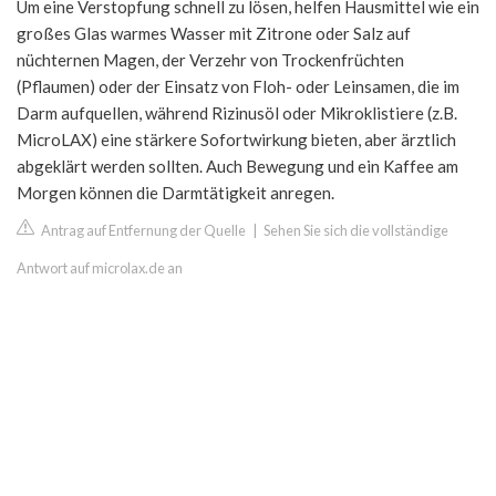
Um eine Verstopfung schnell zu lösen, helfen Hausmittel wie ein
großes Glas warmes Wasser mit Zitrone oder Salz auf
nüchternen Magen, der Verzehr von Trockenfrüchten
(Pflaumen) oder der Einsatz von Floh- oder Leinsamen, die im
Darm aufquellen, während Rizinusöl oder Mikroklistiere (z.B.
MicroLAX) eine stärkere Sofortwirkung bieten, aber ärztlich
abgeklärt werden sollten. Auch Bewegung und ein Kaffee am
Morgen können die Darmtätigkeit anregen.
Antrag auf Entfernung der Quelle
|
Sehen Sie sich die vollständige
Antwort auf microlax.de an