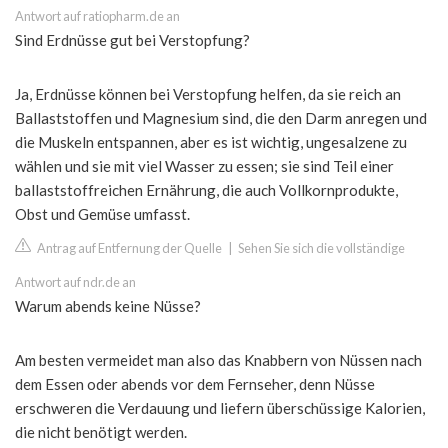
Antwort auf ratiopharm.de an
Sind Erdnüsse gut bei Verstopfung?
Ja, Erdnüsse können bei Verstopfung helfen, da sie reich an
Ballaststoffen und Magnesium sind, die den Darm anregen und
die Muskeln entspannen, aber es ist wichtig, ungesalzene zu
wählen und sie mit viel Wasser zu essen; sie sind Teil einer
ballaststoffreichen Ernährung, die auch Vollkornprodukte,
Obst und Gemüse umfasst.
Antrag auf Entfernung der Quelle
|
Sehen Sie sich die vollständige
Antwort auf ndr.de an
Warum abends keine Nüsse?
Am besten vermeidet man also das Knabbern von Nüssen nach
dem Essen oder abends vor dem Fernseher, denn Nüsse
erschweren die Verdauung und liefern überschüssige Kalorien,
die nicht benötigt werden.