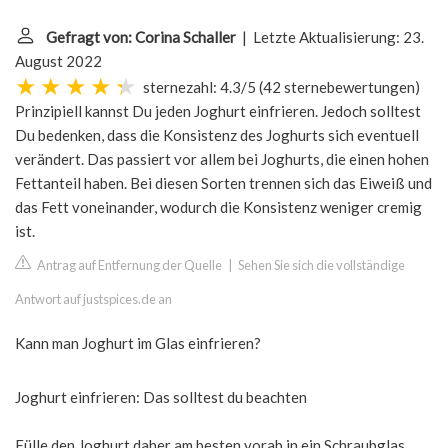
Gefragt von: Corina Schaller
| Letzte Aktualisierung: 23.
August 2022
sternezahl: 4.3/5
(
42 sternebewertungen
)
Prinzipiell kannst Du jeden Joghurt einfrieren. Jedoch solltest
Du bedenken, dass die Konsistenz des Joghurts sich eventuell
verändert. Das passiert vor allem bei Joghurts, die einen hohen
Fettanteil haben. Bei diesen Sorten trennen sich das Eiweiß und
das Fett voneinander, wodurch die Konsistenz weniger cremig
ist.
Antrag auf Entfernung der Quelle
|
Sehen Sie sich die vollständige
Antwort auf justspices.de an
Kann man Joghurt im Glas einfrieren?
Joghurt einfrieren: Das solltest du beachten
Fülle den Joghurt daher am besten vorab in ein Schraubglas