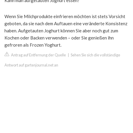
Kann man aufgetauten Joghurt essen?
Wenn Sie Milchprodukte einfrieren möchten ist stets Vorsicht
geboten, da sie nach dem Auftauen eine veränderte Konsistenz
haben. Aufgetauten Joghurt können Sie aber noch gut zum
Kochen oder Backen verwenden – oder Sie genießen ihn
gefroren als Frozen Yoghurt.
Antrag auf Entfernung der Quelle
|
Sehen Sie sich die vollständige
Antwort auf gartenjournal.net an