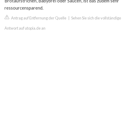
Brotaufstrichen, Babybrei oder Saucen, ist das zudem sehr
ressourcensparend.
Antrag auf Entfernung der Quelle
|
Sehen Sie sich die vollständige
Antwort auf utopia.de an