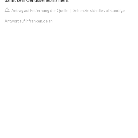
damit kein Genusserlebnis mehr.
Antrag auf Entfernung der Quelle
|
Sehen Sie sich die vollständige
Antwort auf infranken.de an