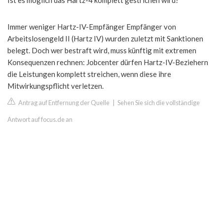
Ist es möglich das Hartz-4 komplett gestrichen wird?
Immer weniger Hartz-IV-Empfänger Empfänger von
Arbeitslosengeld II (Hartz IV) wurden zuletzt mit Sanktionen
belegt. Doch wer bestraft wird, muss künftig mit extremen
Konsequenzen rechnen: Jobcenter dürfen Hartz-IV-Beziehern
die Leistungen komplett streichen, wenn diese ihre
Mitwirkungspflicht verletzen.
Antrag auf Entfernung der Quelle
|
Sehen Sie sich die vollständige
Antwort auf focus.de an