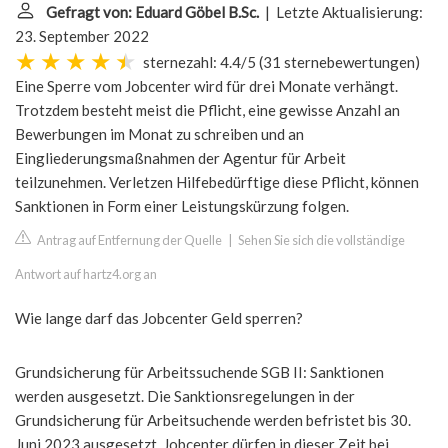
Gefragt von: Eduard Göbel B.Sc.
| Letzte Aktualisierung:
23. September 2022
sternezahl: 4.4/5
(
31 sternebewertungen
)
Eine Sperre vom Jobcenter wird für drei Monate verhängt.
Trotzdem besteht meist die Pflicht, eine gewisse Anzahl an
Bewerbungen im Monat zu schreiben und an
Eingliederungsmaßnahmen der Agentur für Arbeit
teilzunehmen. Verletzen Hilfebedürftige diese Pflicht, können
Sanktionen in Form einer Leistungskürzung folgen.
Antrag auf Entfernung der Quelle
|
Sehen Sie sich die vollständige
Antwort auf hartz4.org an
Wie lange darf das Jobcenter Geld sperren?
Grundsicherung für Arbeitssuchende SGB II: Sanktionen
werden ausgesetzt. Die Sanktionsregelungen in der
Grundsicherung für Arbeitsuchende werden befristet bis 30.
Juni 2023 ausgesetzt. Jobcenter dürfen in dieser Zeit bei