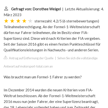
Gefragt von: Dorothee Weigel
| Letzte Aktualisierung: 4.
März 2023
sternezahl: 4.2/5
(
6 sternebewertungen
)
Teilnahmeberechtigung. An der Formel-1-Weltmeisterschaft
dürfen nur Fahrer teilnehmen, die im Besitz einer FIA-
Superlizenz sind. Diese wird nach Kriterien der FIA vergeben.
Seit der Saison 2016 gibt es einen festen Punkteschlüssel für
Qualifikationsleistungen in Nachwuchs- und anderen Serien.
Antrag auf Entfernung der Quelle
|
Sehen Sie sich die vollständige
Antwort auf motorsport-total.com an
Was braucht man um Formel-1 Fahrer zu werden?
Im Dezember 2014 wurden die neuen Kriterien vom FIA-
Weltrat beschlossen. Ab der Formel-1-Weltmeisterschaft
2016 muss nun jeder Fahrer, der eine Superlizenz beantragt,
das 18. Lebensjahr vollendet haben und zum Zeitpunkt der