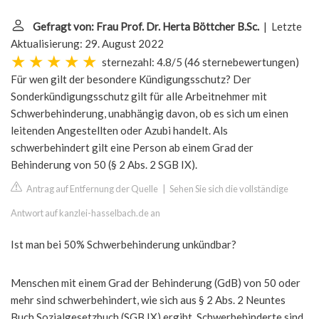
Gefragt von: Frau Prof. Dr. Herta Böttcher B.Sc.
| Letzte
Aktualisierung: 29. August 2022
sternezahl: 4.8/5
(
46 sternebewertungen
)
Für wen gilt der besondere Kündigungsschutz? Der
Sonderkündigungsschutz gilt für alle Arbeitnehmer mit
Schwerbehinderung, unabhängig davon, ob es sich um einen
leitenden Angestellten oder Azubi handelt. Als
schwerbehindert gilt eine Person ab einem Grad der
Behinderung von 50 (§ 2 Abs. 2 SGB IX).
Antrag auf Entfernung der Quelle
|
Sehen Sie sich die vollständige
Antwort auf kanzlei-hasselbach.de an
Ist man bei 50% Schwerbehinderung unkündbar?
Menschen mit einem Grad der Behinderung (GdB) von 50 oder
mehr sind schwerbehindert, wie sich aus § 2 Abs. 2 Neuntes
Buch Sozialgesetzbuch (SGB IX) ergibt. Schwerbehinderte sind