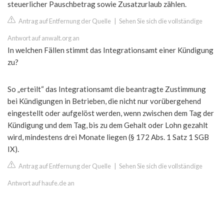
steuerlicher Pauschbetrag sowie Zusatzurlaub zählen.
Antrag auf Entfernung der Quelle
|
Sehen Sie sich die vollständige
Antwort auf anwalt.org an
In welchen Fällen stimmt das Integrationsamt einer Kündigung
zu?
So „erteilt“ das Integrationsamt die beantragte Zustimmung
bei Kündigungen in Betrieben, die nicht nur vorübergehend
eingestellt oder aufgelöst werden, wenn zwischen dem Tag der
Kündigung und dem Tag, bis zu dem Gehalt oder Lohn gezahlt
wird, mindestens drei Monate liegen (§ 172 Abs. 1 Satz 1 SGB
IX).
Antrag auf Entfernung der Quelle
|
Sehen Sie sich die vollständige
Antwort auf haufe.de an