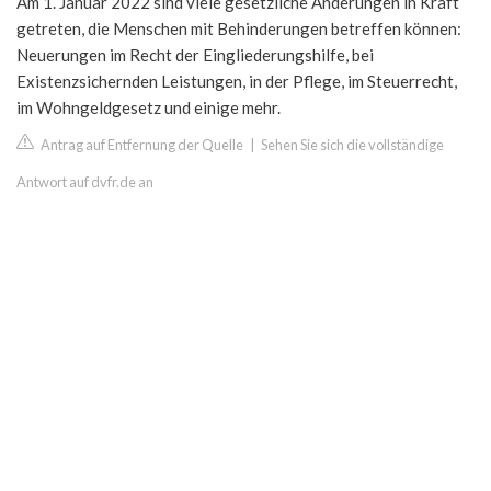
Am 1. Januar 2022 sind viele gesetzliche Änderungen in Kraft
getreten, die Menschen mit Behinderungen betreffen können:
Neuerungen im Recht der Eingliederungshilfe, bei
Existenzsichernden Leistungen, in der Pflege, im Steuerrecht,
im Wohngeldgesetz und einige mehr.
Antrag auf Entfernung der Quelle
|
Sehen Sie sich die vollständige
Antwort auf dvfr.de an