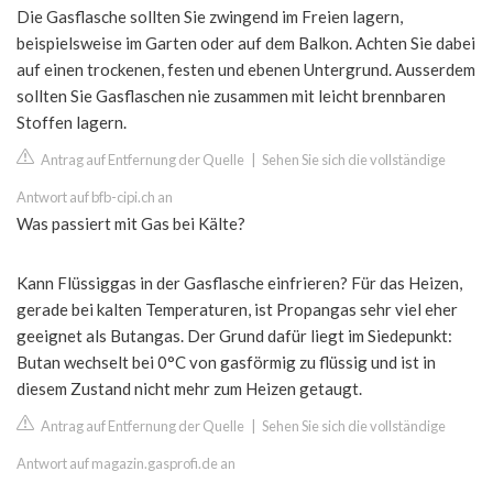
Die Gasflasche sollten Sie zwingend im Freien lagern,
beispielsweise im Garten oder auf dem Balkon. Achten Sie dabei
auf einen trockenen, festen und ebenen Untergrund. Ausserdem
sollten Sie Gasflaschen nie zusammen mit leicht brennbaren
Stoffen lagern.
Antrag auf Entfernung der Quelle
|
Sehen Sie sich die vollständige
Antwort auf bfb-cipi.ch an
Was passiert mit Gas bei Kälte?
Kann Flüssiggas in der Gasflasche einfrieren? Für das Heizen,
gerade bei kalten Temperaturen, ist Propangas sehr viel eher
geeignet als Butangas. Der Grund dafür liegt im Siedepunkt:
Butan wechselt bei 0°C von gasförmig zu flüssig und ist in
diesem Zustand nicht mehr zum Heizen getaugt.
Antrag auf Entfernung der Quelle
|
Sehen Sie sich die vollständige
Antwort auf magazin.gasprofi.de an