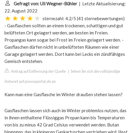
Gefragt von: Uli Wegner-Bühler
| Letzte Aktualisierung:
22. August 2022
sternezahl: 4.2/5
(
41 sternebewertungen
)
- Gasflaschen sollten an einem trockenen, schattigen und gut
belüfteten Ort gelagert werden, am besten im Freien.
Propangas kann sogar bei Frost im Freien gelagert werden. -
Gasflaschen dürfen nicht in unbelüfteten Räumen wie einer
Garage gelagert werden. Dort kann bei Lecks ein zündfähiges
Gemisch entstehen.
Antrag auf Entfernung der Quelle
|
Sehen Sie sich die vollständige
Antwort auf presseportal.de an
Kann man eine Gasflasche im Winter draußen stehen lassen?
Gasflaschen lassen sich auch im Winter problemlos nutzen, das
in ihnen enthaltene Flüssiggas Propan kann bis Temperaturen
von bis zu minus 42 Grad Celsius verwendet werden. Butan
hingegen, das in kleineren Gaskartuschen vertrieben wird, lässt