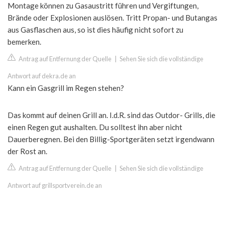
Montage können zu Gasaustritt führen und Vergiftungen,
Brände oder Explosionen auslösen. Tritt Propan- und Butangas
aus Gasflaschen aus, so ist dies häufig nicht sofort zu
bemerken.
Antrag auf Entfernung der Quelle
|
Sehen Sie sich die vollständige
Antwort auf dekra.de an
Kann ein Gasgrill im Regen stehen?
Das kommt auf deinen Grill an. I.d.R. sind das Outdor- Grills, die
einen Regen gut aushalten. Du solltest ihn aber nicht
Dauerberegnen. Bei den Billig-Sportgeräten setzt irgendwann
der Rost an.
Antrag auf Entfernung der Quelle
|
Sehen Sie sich die vollständige
Antwort auf grillsportverein.de an