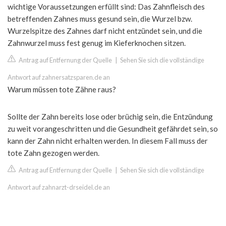
wichtige Voraussetzungen erfüllt sind: Das Zahnfleisch des
betreffenden Zahnes muss gesund sein, die Wurzel bzw.
Wurzelspitze des Zahnes darf nicht entzündet sein, und die
Zahnwurzel muss fest genug im Kieferknochen sitzen.
Antrag auf Entfernung der Quelle
|
Sehen Sie sich die vollständige
Antwort auf zahnersatzsparen.de an
Warum müssen tote Zähne raus?
Sollte der Zahn bereits lose oder brüchig sein, die Entzündung
zu weit vorangeschritten und die Gesundheit gefährdet sein, so
kann der Zahn nicht erhalten werden. In diesem Fall muss der
tote Zahn gezogen werden.
Antrag auf Entfernung der Quelle
|
Sehen Sie sich die vollständige
Antwort auf zahnarzt-drseidel.de an