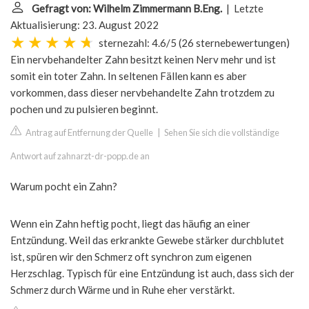
Gefragt von: Wilhelm Zimmermann B.Eng.
| Letzte
Aktualisierung: 23. August 2022
sternezahl: 4.6/5
(
26 sternebewertungen
)
Ein nervbehandelter Zahn besitzt keinen Nerv mehr und ist
somit ein toter Zahn. In seltenen Fällen kann es aber
vorkommen, dass dieser nervbehandelte Zahn trotzdem zu
pochen und zu pulsieren beginnt.
Antrag auf Entfernung der Quelle
|
Sehen Sie sich die vollständige
Antwort auf zahnarzt-dr-popp.de an
Warum pocht ein Zahn?
Wenn ein Zahn heftig pocht, liegt das häufig an einer
Entzündung. Weil das erkrankte Gewebe stärker durchblutet
ist, spüren wir den Schmerz oft synchron zum eigenen
Herzschlag. Typisch für eine Entzündung ist auch, dass sich der
Schmerz durch Wärme und in Ruhe eher verstärkt.