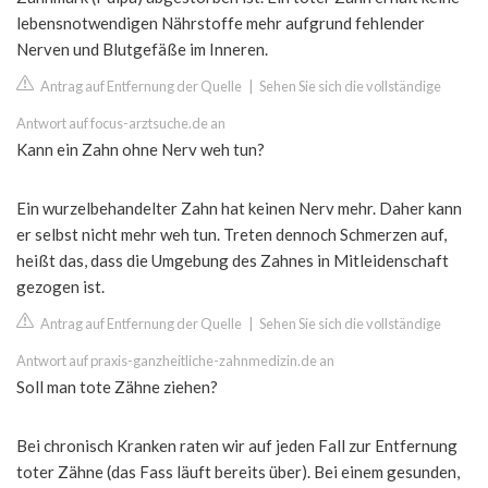
lebensnotwendigen Nährstoffe mehr aufgrund fehlender
Nerven und Blutgefäße im Inneren.
Antrag auf Entfernung der Quelle
|
Sehen Sie sich die vollständige
Antwort auf focus-arztsuche.de an
Kann ein Zahn ohne Nerv weh tun?
Ein wurzelbehandelter Zahn hat keinen Nerv mehr. Daher kann
er selbst nicht mehr weh tun. Treten dennoch Schmerzen auf,
heißt das, dass die Umgebung des Zahnes in Mitleidenschaft
gezogen ist.
Antrag auf Entfernung der Quelle
|
Sehen Sie sich die vollständige
Antwort auf praxis-ganzheitliche-zahnmedizin.de an
Soll man tote Zähne ziehen?
Bei chronisch Kranken raten wir auf jeden Fall zur Entfernung
toter Zähne (das Fass läuft bereits über). Bei einem gesunden,