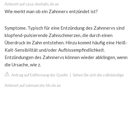
Antwort auf casa-dentalis.de an
Wie merkt man ob ein Zahnnerv entzündet ist?
Symptome. Typisch für eine Entzündung des Zahnnervs sind
klopfend-pulsierende Zahnschmerzen, die durch einen
Überdruck im Zahn entstehen. Hinzu kommt häufig eine Heiß-
Kalt-Sensibilität und/oder Aufbissempfindlichkeit.
Entzündungen des Zahnnervs können wieder abklingen, wenn
die Ursache, wie z.
Antrag auf Entfernung der Quelle
|
Sehen Sie sich die vollständige
Antwort auf zahnaerzte-hh.de an