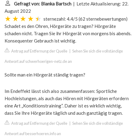
Gefragt von: Bianka Bartsch
| Letzte Aktualisierung: 22.
August 2022
sternezahl: 4.4/5
(
62 sternebewertungen
)
Schadet es den Ohren, Hörgeräte zu tragen? Hörgeräte
schaden nicht. Tragen Sie ihr Hörgerät von morgens bis abends.
Konsequenter Gebrauch ist wichtig.
Antrag auf Entfernung der Quelle
|
Sehen Sie sich die vollständige
Antwort auf schwerhoerigen-netz.de an
Sollte man ein Hörgerät ständig tragen?
Im Endeffekt lässt sich also zusammenfassen: Sportliche
Hochleistungen, als auch das Hören mit Hörgeräten erfordern
eine Art „Konditionstraining“. Daher ist es wirklich wichtig,
dass Sie Ihre Hörgeräte täglich und auch ganztägig tragen.
Antrag auf Entfernung der Quelle
|
Sehen Sie sich die vollständige
Antwort auf besserhoeren.info an