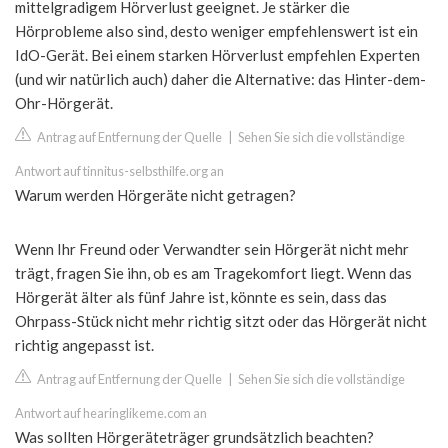
mittelgradigem Hörverlust geeignet. Je stärker die
Hörprobleme also sind, desto weniger empfehlenswert ist ein
IdO-Gerät. Bei einem starken Hörverlust empfehlen Experten
(und wir natürlich auch) daher die Alternative: das Hinter-dem-
Ohr-Hörgerät.
Antrag auf Entfernung der Quelle
|
Sehen Sie sich die vollständige
Antwort auf tinnitus-selbsthilfe.org an
Warum werden Hörgeräte nicht getragen?
Wenn Ihr Freund oder Verwandter sein Hörgerät nicht mehr
trägt, fragen Sie ihn, ob es am Tragekomfort liegt. Wenn das
Hörgerät älter als fünf Jahre ist, könnte es sein, dass das
Ohrpass-Stück nicht mehr richtig sitzt oder das Hörgerät nicht
richtig angepasst ist.
Antrag auf Entfernung der Quelle
|
Sehen Sie sich die vollständige
Antwort auf hearinglikeme.com an
Was sollten Hörgeräteträger grundsätzlich beachten?