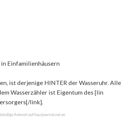
in Einfamilienhäusern
n, ist derjenige HINTER der Wasseruhr. Alle
em Wasserzähler ist Eigentum des [lin
rsorgers[/link].
lständige Antwort auf hausjournal.net an