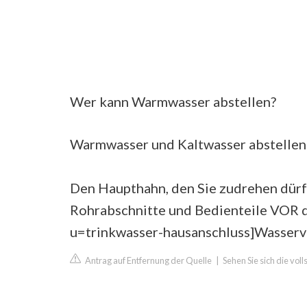
Wer kann Warmwasser abstellen?
Warmwasser und Kaltwasser abstellen 
Den Haupthahn, den Sie zudrehen dürfe
Rohrabschnitte und Bedienteile VOR d
u=trinkwasser-hausanschluss]Wasserve
Antrag auf Entfernung der Quelle
|
Sehen Sie sich die vol