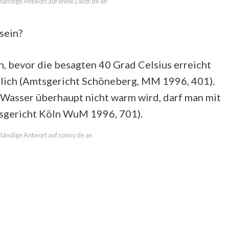
llständige Antwort auf www1.wdr.de an
sein?
, bevor die besagten 40 Grad Celsius erreicht
ich (Amtsgericht Schöneberg, MM 1996, 401).
asser überhaupt nicht warm wird, darf man mit
sgericht Köln WuM 1996, 701).
lständige Antwort auf conny.de an