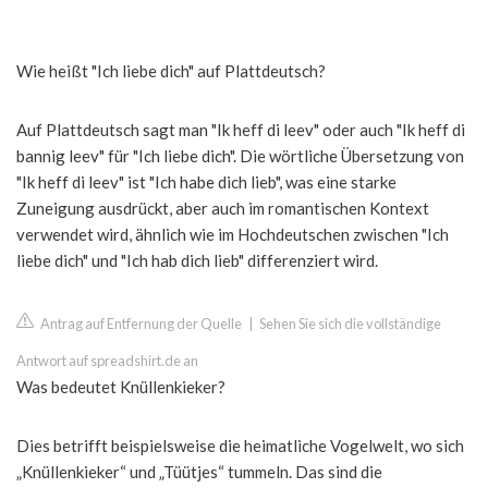
Wie heißt "Ich liebe dich" auf Plattdeutsch?
Auf Plattdeutsch sagt man "Ik heff di leev" oder auch "Ik heff di
bannig leev" für "Ich liebe dich". Die wörtliche Übersetzung von
"Ik heff di leev" ist "Ich habe dich lieb", was eine starke
Zuneigung ausdrückt, aber auch im romantischen Kontext
verwendet wird, ähnlich wie im Hochdeutschen zwischen "Ich
liebe dich" und "Ich hab dich lieb" differenziert wird.
Antrag auf Entfernung der Quelle
|
Sehen Sie sich die vollständige
Antwort auf spreadshirt.de an
Was bedeutet Knüllenkieker?
Dies betrifft beispielsweise die heimatliche Vogelwelt, wo sich
„Knüllenkieker“ und „Tüütjes“ tummeln. Das sind die