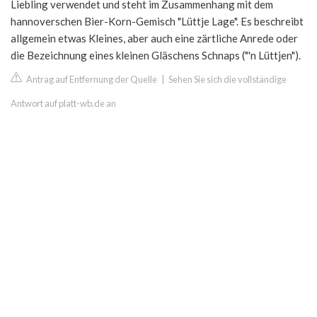
Liebling verwendet und steht im Zusammenhang mit dem
hannoverschen Bier-Korn-Gemisch "Lüttje Lage". Es beschreibt
allgemein etwas Kleines, aber auch eine zärtliche Anrede oder
die Bezeichnung eines kleinen Gläschens Schnaps ("'n Lüttjen").
Antrag auf Entfernung der Quelle
|
Sehen Sie sich die vollständige
Antwort auf platt-wb.de an