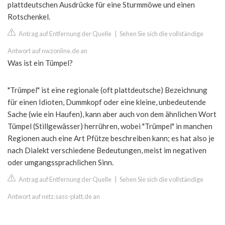
plattdeutschen Ausdrücke für eine Sturmmöwe und einen
Rotschenkel.
Antrag auf Entfernung der Quelle
|
Sehen Sie sich die vollständige
Antwort auf nwzonline.de an
Was ist ein Tümpel?
"Trümpel" ist eine regionale (oft plattdeutsche) Bezeichnung
für einen Idioten, Dummkopf oder eine kleine, unbedeutende
Sache (wie ein Haufen), kann aber auch von dem ähnlichen Wort
Tümpel (Stillgewässer) herrühren, wobei "Trümpel" in manchen
Regionen auch eine Art Pfütze beschreiben kann; es hat also je
nach Dialekt verschiedene Bedeutungen, meist im negativen
oder umgangssprachlichen Sinn.
Antrag auf Entfernung der Quelle
|
Sehen Sie sich die vollständige
Antwort auf netz.sass-platt.de an