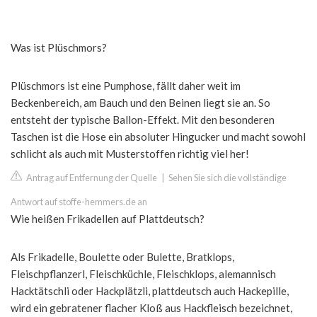
Was ist Plüschmors?
Plüschmors ist eine Pumphose, fällt daher weit im
Beckenbereich, am Bauch und den Beinen liegt sie an. So
entsteht der typische Ballon-Effekt. Mit den besonderen
Taschen ist die Hose ein absoluter Hingucker und macht sowohl
schlicht als auch mit Musterstoffen richtig viel her!
Antrag auf Entfernung der Quelle
|
Sehen Sie sich die vollständige
Antwort auf stoffe-hemmers.de an
Wie heißen Frikadellen auf Plattdeutsch?
Als Frikadelle, Boulette oder Bulette, Bratklops,
Fleischpflanzerl, Fleischküchle, Fleischklops, alemannisch
Hacktätschli oder Hackplätzli, plattdeutsch auch Hackepille,
wird ein gebratener flacher Kloß aus Hackfleisch bezeichnet,