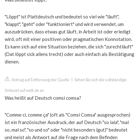
"Löppt" ist Plattdeutsch und bedeutet so viel wie "läuft",
"klappt", "geht" oder "funktioniert" und wird verwendet, um
auszudrücken, dass etwas gut läuft, in Arbeit ist oder erledigt
wird, oft mit einer positiven oder pragmatischen Konnotation.
Es kann sich auf eine Situation beziehen, die sich "zurechtläuft"
(Dat löppt sick allens trecht) oder auch einfach als Bestätigung
dienen.
Antrag auf Entfernung der Quelle
|
Sehen Sie sich die vollständige
Antwort auf welt.de an
Was heißt auf Deutsch comsi comsa?
"Comme ci, comme ça" (oft als "Comsi Comsa" ausgesprochen)
ist ein französischer Ausdruck, der auf Deutsch "so lala", "mal
so, mal so", "so und so" oder "nicht besonders (gut)" bedeutet
und meist als Antwort auf die Frage nach dem Befinden