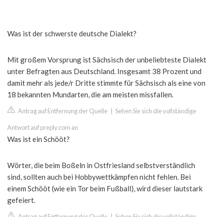
Was ist der schwerste deutsche Dialekt?
Mit großem Vorsprung ist Sächsisch der unbeliebteste Dialekt
unter Befragten aus Deutschland. Insgesamt 38 Prozent und
damit mehr als jede/r Dritte stimmte für Sächsisch als eine von
18 bekannten Mundarten, die am meisten missfallen.
Antrag auf Entfernung der Quelle
|
Sehen Sie sich die vollständige
Antwort auf preply.com an
Was ist ein Schööt?
Wörter, die beim Boßeln in Ostfriesland selbstverständlich
sind, sollten auch bei Hobbywettkämpfen nicht fehlen. Bei
einem Schööt (wie ein Tor beim Fußball), wird dieser lautstark
gefeiert.
Antrag auf Entfernung der Quelle
|
Sehen Sie sich die vollständige