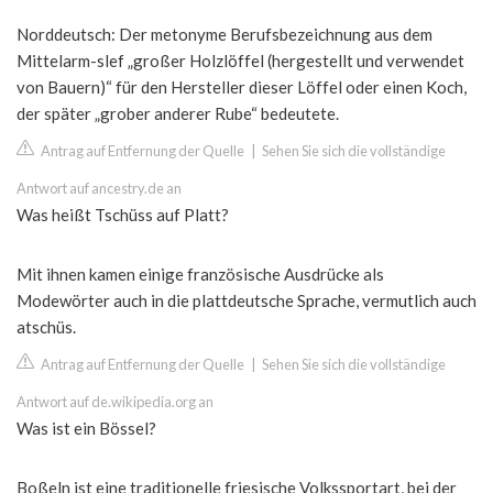
Norddeutsch: Der metonyme Berufsbezeichnung aus dem
Mittelarm-slef „großer Holzlöffel (hergestellt und verwendet
von Bauern)“ für den Hersteller dieser Löffel oder einen Koch,
der später „grober anderer Rube“ bedeutete.
Antrag auf Entfernung der Quelle
|
Sehen Sie sich die vollständige
Antwort auf ancestry.de an
Was heißt Tschüss auf Platt?
Mit ihnen kamen einige französische Ausdrücke als
Modewörter auch in die plattdeutsche Sprache, vermutlich auch
atschüs.
Antrag auf Entfernung der Quelle
|
Sehen Sie sich die vollständige
Antwort auf de.wikipedia.org an
Was ist ein Bössel?
Boßeln ist eine traditionelle friesische Volkssportart, bei der