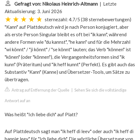
Gefragt von: Nikolaus Heinrich-Altmann
| Letzte
Aktualisierung: 3. Juni 2026
sternezahl: 4.7/5
(
38 sternebewertungen
)
"Kann" auf Plattdeutsch wird je nach Person konjugiert, aber
als erste Person Singular bleibt es oft bei "ik kann", während
andere Formen wie "du kannst", "he kann" und für die Mehrzahl
"wi könnt" / "ji könnt" / "se könnt" lauten; das Verb "können" ist
"könen" (oder "können"), die Vergangenheitsformen sind "ik
kunn" (Präteritum) und "ik heff kunnt" (Perfekt). Es gibt auch das
Substantiv "Kann" (Kanne) und Übersetzer-Tools, um Sätze zu
übertragen.
Antrag auf Entfernung der Quelle
|
Sehen Sie sich die vollständige
Antwort auf an
Was heißt "Ich liebe dich" auf Platt?
Auf Plattdeutsch sagt man "Ik heff di leev" oder auch "Ik heff di
bannig leev" für "Ich liebe dich". Die wörtliche Übersetzung von