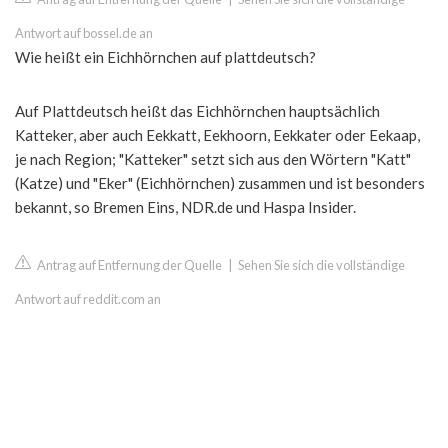
Antwort auf bossel.de an
Wie heißt ein Eichhörnchen auf plattdeutsch?
Auf Plattdeutsch heißt das Eichhörnchen hauptsächlich
Katteker, aber auch Eekkatt, Eekhoorn, Eekkater oder Eekaap,
je nach Region; "Katteker" setzt sich aus den Wörtern "Katt"
(Katze) und "Eker" (Eichhörnchen) zusammen und ist besonders
bekannt, so Bremen Eins, NDR.de und Haspa Insider.
Antrag auf Entfernung der Quelle
|
Sehen Sie sich die vollständige
Antwort auf reddit.com an