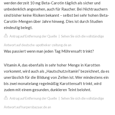
werden derzeit 10 mg Beta-Carotin täglich als sicher und
unbedenklich angesehen, auch für Raucher. Bei Nichtrauchern
sind bisher keine Risiken bekannt – selbst bei sehr hohen Beta-
Carotin-Mengen über Jahre hinweg. Dies ist durch Studien
eindeutig belegt.
Antrag auf Entfernung der Quelle
|
Sehen Sie sich die vollständige
Antwort auf deutsche-apotheker-zeitung.de an
Was passiert wenn man jeden Tag Möhrensaft trinkt?
Vitamin A, das ebenfalls in sehr hoher Menge in Karotten
vorkommt, wird auch als „Hautschutzvitamin“ bezeichnet, da es
unerlässlich für die Bildung von Zellen ist. Wer mindestens ein
bis zwei monatelang regelmäßig Karottensaft trinkt, wird
zudem mit einem gesunden, dunkleren Teint belohnt.
Antrag auf Entfernung der Quelle
|
Sehen Sie sich die vollständige
Antwort auf harpersbazaar.de an