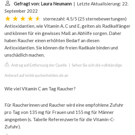
Gefragt von: Laura Neumann
| Letzte Aktualisierung: 22.
September 2022
sternezahl: 4.5/5
(
25 sternebewertungen
)
Antioxidantien, wie Vitamin A, C und E, gelten als Radikalfänger
und können für ein gewisses Maß an Abhilfe sorgen. Daher
haben Raucher einen erhöhten Bedarf an diesen
Antioxidantien. Sie können die freien Radikale binden und
unschädlich machen.
Antrag auf Entfernung der Quelle
|
Sehen Sie sich die vollständige
Antwort auf nichtraucherhelden.de an
Wie viel Vitamin C am Tag Raucher?
Für Raucherinnen und Raucher wird eine empfohlene Zufuhr
pro Tag von 135 mg für Frauen und 155 mg für Männer
angegeben (s. Tabelle Referenzwerte für die Vitamin-C-
Zufuhr).