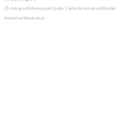
Antrag auf Entfernung der Quelle
|
Sehen Sie sich die vollständige
Antwort auf fitbook.de an