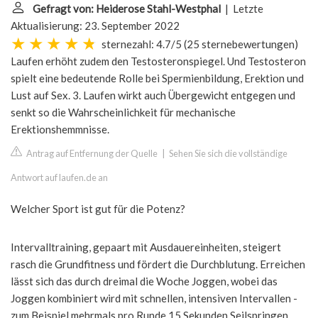
Gefragt von: Heiderose Stahl-Westphal
| Letzte
Aktualisierung: 23. September 2022
sternezahl: 4.7/5
(
25 sternebewertungen
)
Laufen erhöht zudem den Testosteronspiegel. Und Testosteron
spielt eine bedeutende Rolle bei Spermienbildung, Erektion und
Lust auf Sex. 3. Laufen wirkt auch Übergewicht entgegen und
senkt so die Wahrscheinlichkeit für mechanische
Erektionshemmnisse.
Antrag auf Entfernung der Quelle
|
Sehen Sie sich die vollständige
Antwort auf laufen.de an
Welcher Sport ist gut für die Potenz?
Intervalltraining, gepaart mit Ausdauereinheiten, steigert
rasch die Grundfitness und fördert die Durchblutung. Erreichen
lässt sich das durch dreimal die Woche Joggen, wobei das
Joggen kombiniert wird mit schnellen, intensiven Intervallen -
zum Beispiel mehrmals pro Runde 15 Sekunden Seilspringen.