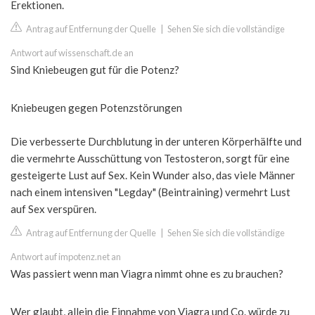
Erektionen.
Antrag auf Entfernung der Quelle
|
Sehen Sie sich die vollständige
Antwort auf wissenschaft.de an
Sind Kniebeugen gut für die Potenz?
Kniebeugen gegen Potenzstörungen
Die verbesserte Durchblutung in der unteren Körperhälfte und
die vermehrte Ausschüttung von Testosteron, sorgt für eine
gesteigerte Lust auf Sex. Kein Wunder also, das viele Männer
nach einem intensiven "Legday" (Beintraining) vermehrt Lust
auf Sex verspüren.
Antrag auf Entfernung der Quelle
|
Sehen Sie sich die vollständige
Antwort auf impotenz.net an
Was passiert wenn man Viagra nimmt ohne es zu brauchen?
Wer glaubt, allein die Einnahme von Viagra und Co. würde zu