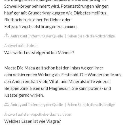
Schwellkörper behindert wird. Potenzstörungen hängen
häufiger mit Grunderkrankungen wie Diabetes mellitus,
Bluthochdruck, einer Fettleber oder
Fettstoffwechselstörungen zusammen.
Antrag auf Entfernung der Quelle
|
Sehen Sie sich die vollständige
Antwort auf ndr.de an
Was wirkt Luststeigernd bei Männer?
Maca: Die Maca galt schon bei den Inkas wegen ihrer
aphrodisierenden Wirkung als Festmahl. Die Wunderknolle aus
den Anden enthält viele Vital- und Mineralstoffe wie zum
Beispiel Zink, Eisen und Magnesium. Sie kann potenz- und
luststeigernd wirken.
Antrag auf Entfernung der Quelle
|
Sehen Sie sich die vollständige
Antwort auf stern-apotheke-dachau.de an
Welches Essen ist wie Viagra?