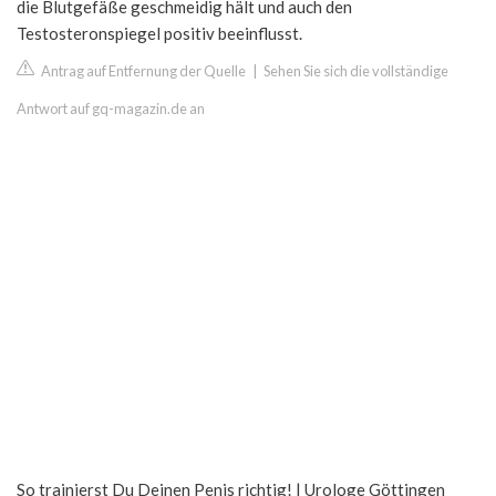
die Blutgefäße geschmeidig hält und auch den
Testosteronspiegel positiv beeinflusst.
Antrag auf Entfernung der Quelle
|
Sehen Sie sich die vollständige
Antwort auf gq-magazin.de an
So trainierst Du Deinen Penis richtig! | Urologe Göttingen