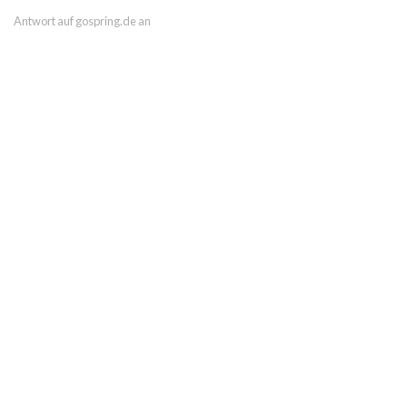
Antwort auf gospring.de an