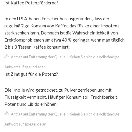
Ist Kaffee Potenzfördernd?
In den U.S.A. haben Forscher herausgefunden, dass der
regelmäßige Konsum von Kaffee das Risiko einer Impotenz
stark senken kann. Demnach ist die Wahrscheinlichkeit von
Erektionsproblemen um etwa 40 % geringer, wenn man täglich
2 bis 3 Tassen Kaffee konsumiert.
Antrag auf Entfernung der Quelle
|
Sehen Sie sich die vollständige
Antwort auf gesund.at an
Ist Zimt gut für die Potenz?
Die Knolle wird getrocknet, zu Pulver zerrieben und mit
Flüssigkeit vermischt. Häufiger Konsum soll Fruchtbarkeit,
Potenz und Libido erhöhen.
Antrag auf Entfernung der Quelle
|
Sehen Sie sich die vollständige
Antwort auf spiegel.de an