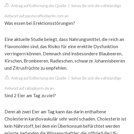
Antrag auf Entfernung der Quelle
|
Sehen Sie sich die vollständige
Antwort auf pandacoffeeberlin.com an
Was essen bei Erektionsstörungen?
Eine aktuelle Studie belegt, dass Nahrungsmittel, die reich an
Flavonoiden sind, das Risiko für eine erektile Dysfunktion
verringern können. Demnach sind insbesondere Blaubeeren,
Kirschen, Brombeeren, Radieschen, schwarze Johannisbeeren
und Zitrusfrüchte zu empfehlen.
Antrag auf Entfernung der Quelle
|
Sehen Sie sich die vollständige
Antwort auf ratiopharm.de an
Sind 2 Eier am Tag zu viel?
Denn ab zwei Eier am Tag kann das darin enthaltene
Cholesterin kardiovaskulär sehr wohl schaden. Cholesterin ist
kein Nährstoff, bei dem ein Überkonsum befürchtet werden
müsste, befanden die Wissenschaftler, die offiziell die US-