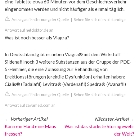
eine Tablette etwa 60 Minuten vor dem Geschlechtsverkehr
eingenommen werden und nicht häufiger als einmal täglich.
Antrag auf Entfernung der Quelle
|
Sehen Sie sich die vollständige
Antwort auf netdoktor.de an
Was ist noch besser als Viagra?
In Deutschland gibt es neben Viagra® mit dem Wirkstoff
Sildenafil noch 3 weitere Substanzen aus der Gruppe der PDE-
5-Hemmer, die eine Zulassung zur Behandlung von
Erektionsstörungen (erektile Dysfunktion) erhalten haben:
Cialis® (Tadalafil) Levitra® (Vardenafil) Spedra® (Avanafil)
Antrag auf Entfernung der Quelle
|
Sehen Sie sich die vollständige
Antwort auf zavamed.com an
←
Vorheriger Artikel
Nächster Artikel
→
Kann ein Hund eine Maus
Was ist das stärkste Sturmgewehr
fressen?
der Welt?