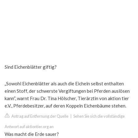
Sind Eichenblätter giftig?
„Sowohl Eichenblätter als auch die Eicheln selbst enthalten
einen Stoff, der schwerste Vergiftungen bei Pferden auslösen
kann“, warnt Frau Dr. Tina Hölscher, Tierärztin von aktion tier
e.V., Pferdebesitzer, auf deren Koppeln Eichenbäume stehen.
Antrag auf Entfernung der Quelle
|
Sehen Sie sich die vollständige
Antwort auf aktiontier.org an
Was macht die Erde sauer?