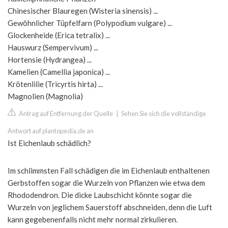
Chinesischer Blauregen (Wisteria sinensis) ...
Gewöhnlicher Tüpfelfarn (Polypodium vulgare) ...
Glockenheide (Erica tetralix) ...
Hauswurz (Sempervivum) ...
Hortensie (Hydrangea) ...
Kamelien (Camellia japonica) ...
Krötenlilie (Tricyrtis hirta) ...
Magnolien (Magnolia)
Antrag auf Entfernung der Quelle
|
Sehen Sie sich die vollständige
Antwort auf plantopedia.de an
Ist Eichenlaub schädlich?
Im schlimmsten Fall schädigen die im Eichenlaub enthaltenen
Gerbstoffen sogar die Wurzeln von Pflanzen wie etwa dem
Rhododendron. Die dicke Laubschicht könnte sogar die
Wurzeln von jeglichem Sauerstoff abschneiden, denn die Luft
kann gegebenenfalls nicht mehr normal zirkulieren.