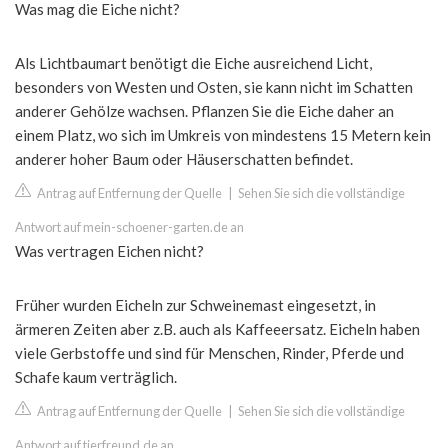
Was mag die Eiche nicht?
Als Lichtbaumart benötigt die Eiche ausreichend Licht,
besonders von Westen und Osten, sie kann nicht im Schatten
anderer Gehölze wachsen. Pflanzen Sie die Eiche daher an
einem Platz, wo sich im Umkreis von mindestens 15 Metern kein
anderer hoher Baum oder Häuserschatten befindet.
Antrag auf Entfernung der Quelle
|
Sehen Sie sich die vollständige
Antwort auf mein-schoener-garten.de an
Was vertragen Eichen nicht?
Früher wurden Eicheln zur Schweinemast eingesetzt, in
ärmeren Zeiten aber z.B. auch als Kaffeeersatz. Eicheln haben
viele Gerbstoffe und sind für Menschen, Rinder, Pferde und
Schafe kaum verträglich.
Antrag auf Entfernung der Quelle
|
Sehen Sie sich die vollständige
Antwort auf tierfreund.de an