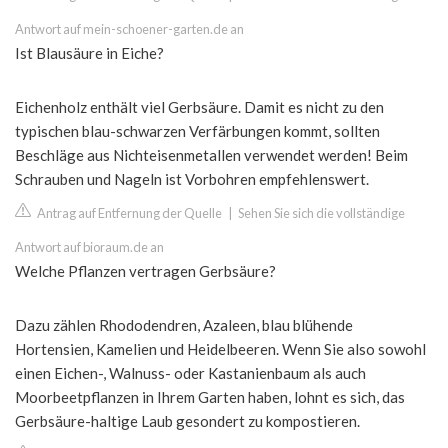
Antwort auf mein-schoener-garten.de an
Ist Blausäure in Eiche?
Eichenholz enthält viel Gerbsäure. Damit es nicht zu den
typischen blau-schwarzen Verfärbungen kommt, sollten
Beschläge aus Nichteisenmetallen verwendet werden! Beim
Schrauben und Nageln ist Vorbohren empfehlenswert.
Antrag auf Entfernung der Quelle
|
Sehen Sie sich die vollständige
Antwort auf bioraum.de an
Welche Pflanzen vertragen Gerbsäure?
Dazu zählen Rhododendren, Azaleen, blau blühende
Hortensien, Kamelien und Heidelbeeren. Wenn Sie also sowohl
einen Eichen-, Walnuss- oder Kastanienbaum als auch
Moorbeetpflanzen in Ihrem Garten haben, lohnt es sich, das
Gerbsäure-haltige Laub gesondert zu kompostieren.