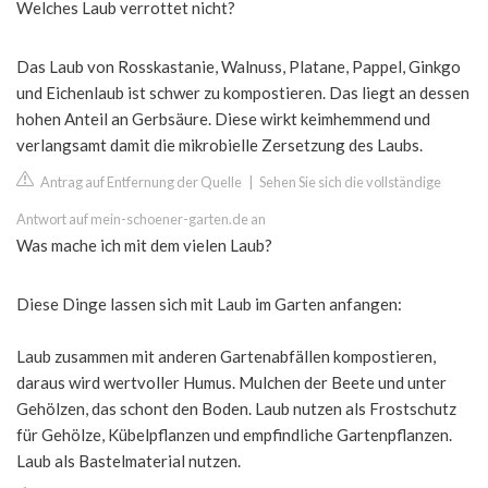
Welches Laub verrottet nicht?
Das Laub von Rosskastanie, Walnuss, Platane, Pappel, Ginkgo
und Eichenlaub ist schwer zu kompostieren. Das liegt an dessen
hohen Anteil an Gerbsäure. Diese wirkt keimhemmend und
verlangsamt damit die mikrobielle Zersetzung des Laubs.
Antrag auf Entfernung der Quelle
|
Sehen Sie sich die vollständige
Antwort auf mein-schoener-garten.de an
Was mache ich mit dem vielen Laub?
Diese Dinge lassen sich mit Laub im Garten anfangen:
Laub zusammen mit anderen Gartenabfällen kompostieren,
daraus wird wertvoller Humus. Mulchen der Beete und unter
Gehölzen, das schont den Boden. Laub nutzen als Frostschutz
für Gehölze, Kübelpflanzen und empfindliche Gartenpflanzen.
Laub als Bastelmaterial nutzen.