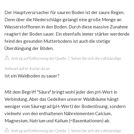
Der Hauptverursacher für sauren Boden ist der saure Regen.
Denn über die Niederschläge gelangt eine große Menge an
Wasserstoffionen in den Boden. Durch diese massive Zunahme
reagiert der Boden sauer. Ein ebenfalls immer stärker werdende
feind des gesunden Mutterbodens ist auch die stetige
Überdüngung der Böden.
Antrag auf Entfernung der Quelle
|
Sehen Sie sich die vollständige
Antwort auf nr-kurier.de an
Ist ein Waldboden zu sauer?
Mit dem Begriff "Säure" bringt wohl jeder den pH-Wert in
Verbindung. Aber das Gedeihen unserer Waldbäume hängt
weniger vom Säuregrad (pH-Wert) der Bodenlösung, sondern
vielmehr von den enthaltenen Nährelementen Calcium,
Magnesium, Natrium und Kalium (=Basenkationen) ab.
Antrag auf Entfernung der Quelle
|
Sehen Sie sich die vollständige