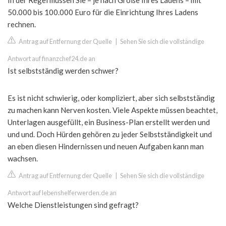
In der Regel müssen Sie – je nach Größe Ihres Ladens – mit
50.000 bis 100.000 Euro für die Einrichtung Ihres Ladens
rechnen.
Antrag auf Entfernung der Quelle
|
Sehen Sie sich die vollständige
Antwort auf finanzchef24.de an
Ist selbstständig werden schwer?
Es ist nicht schwierig, oder kompliziert, aber sich selbstständig
zu machen kann Nerven kosten. Viele Aspekte müssen beachtet,
Unterlagen ausgefüllt, ein Business-Plan erstellt werden und
und und. Doch Hürden gehören zu jeder Selbstständigkeit und
an eben diesen Hindernissen und neuen Aufgaben kann man
wachsen.
Antrag auf Entfernung der Quelle
|
Sehen Sie sich die vollständige
Antwort auf lebenshelferwerden.de an
Welche Dienstleistungen sind gefragt?