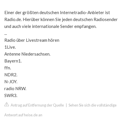
Einer der größten deutschen Internetradio-Anbieter ist
Radio.de. Hierüber können Sie jeden deutschen Radiosender
und auch viele internationale Sender empfangen.
...
Radio über Livestream hören
1Live.
Antenne Niedersachsen.
Bayern1.
ffn.
NDR2.
N-JOY.
radio NRW.
SWR3.
Antrag auf Entfernung der Quelle
|
Sehen Sie sich die vollständige
Antwort auf heise.de an