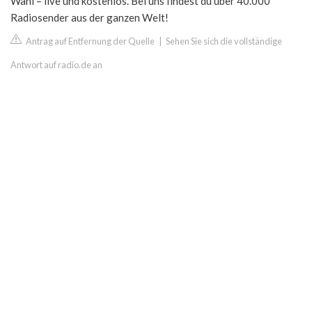
Wahl – live und kostenlos. Bei uns findest du über 40.000
Radiosender aus der ganzen Welt!
Antrag auf Entfernung der Quelle
|
Sehen Sie sich die vollständige
Antwort auf radio.de an