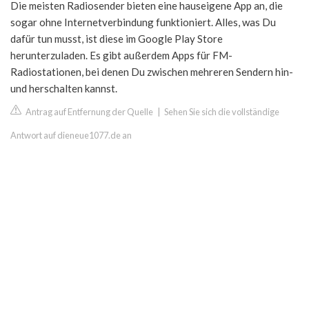
Die meisten Radiosender bieten eine hauseigene App an, die
sogar ohne Internetverbindung funktioniert. Alles, was Du
dafür tun musst, ist diese im Google Play Store
herunterzuladen. Es gibt außerdem Apps für FM-
Radiostationen, bei denen Du zwischen mehreren Sendern hin-
und herschalten kannst.
Antrag auf Entfernung der Quelle
|
Sehen Sie sich die vollständige
Antwort auf dieneue1077.de an