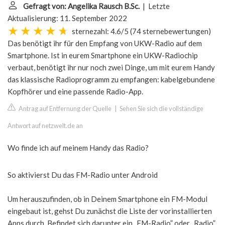
Gefragt von: Angelika Rausch B.Sc.
| Letzte
Aktualisierung: 11. September 2022
sternezahl: 4.6/5
(
74 sternebewertungen
)
Das benötigt ihr für den Empfang von UKW-Radio auf dem
Smartphone. Ist in eurem Smartphone ein UKW-Radiochip
verbaut, benötigt ihr nur noch zwei Dinge, um mit eurem Handy
das klassische Radioprogramm zu empfangen: kabelgebundene
Kopfhörer und eine passende Radio-App.
Antrag auf Entfernung der Quelle
|
Sehen Sie sich die vollständige
Antwort auf netzwelt.de an
Wo finde ich auf meinem Handy das Radio?
So aktivierst Du das FM-Radio unter Android
Um herauszufinden, ob in Deinem Smartphone ein FM-Modul
eingebaut ist, gehst Du zunächst die Liste der vorinstallierten
Apps durch. Befindet sich darunter ein „FM-Radio” oder „Radio”