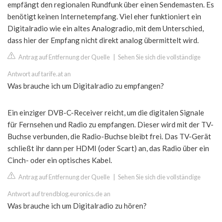
empfängt den regionalen Rundfunk über einen Sendemasten. Es
benötigt keinen Internetempfang. Viel eher funktioniert ein
Digitalradio wie ein altes Analogradio, mit dem Unterschied,
dass hier der Empfang nicht direkt analog übermittelt wird.
Antrag auf Entfernung der Quelle
|
Sehen Sie sich die vollständige
Antwort auf tarife.at an
Was brauche ich um Digitalradio zu empfangen?
Ein einziger DVB-C-Receiver reicht, um die digitalen Signale
für Fernsehen und Radio zu empfangen. Dieser wird mit der TV-
Buchse verbunden, die Radio-Buchse bleibt frei. Das TV-Gerät
schließt ihr dann per HDMI (oder Scart) an, das Radio über ein
Cinch- oder ein optisches Kabel.
Antrag auf Entfernung der Quelle
|
Sehen Sie sich die vollständige
Antwort auf trendblog.euronics.de an
Was brauche ich um Digitalradio zu hören?