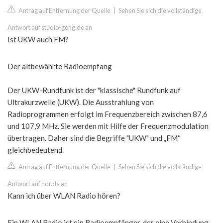
Antrag auf Entfernung der Quelle
|
Sehen Sie sich die vollständige
Antwort auf studio-gong.de an
Ist UKW auch FM?
Der altbewährte Radioempfang
Der UKW-Rundfunk ist der "klassische" Rundfunk auf
Ultrakurzwelle (UKW). Die Ausstrahlung von
Radioprogrammen erfolgt im Frequenzbereich zwischen 87,6
und 107,9 MHz. Sie werden mit Hilfe der Frequenzmodulation
übertragen. Daher sind die Begriffe "UKW" und „FM“
gleichbedeutend.
Antrag auf Entfernung der Quelle
|
Sehen Sie sich die vollständige
Antwort auf ndr.de an
Kann ich über WLAN Radio hören?
Ein WLAN Radio ist ein Radioempfänger, der eine Verbindung