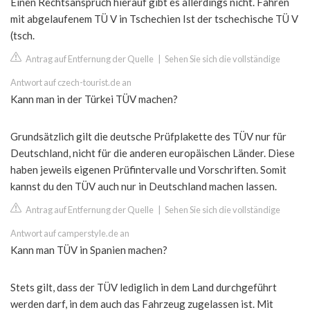
Einen Rechtsanspruch hierauf gibt es allerdings nicht. Fahren
mit abgelaufenem TÜ V in Tschechien Ist der tschechische TÜ V
(tsch.
Antrag auf Entfernung der Quelle
|
Sehen Sie sich die vollständige
Antwort auf czech-tourist.de an
Kann man in der Türkei TÜV machen?
Grundsätzlich gilt die deutsche Prüfplakette des TÜV nur für
Deutschland, nicht für die anderen europäischen Länder. Diese
haben jeweils eigenen Prüfintervalle und Vorschriften. Somit
kannst du den TÜV auch nur in Deutschland machen lassen.
Antrag auf Entfernung der Quelle
|
Sehen Sie sich die vollständige
Antwort auf camperstyle.de an
Kann man TÜV in Spanien machen?
Stets gilt, dass der TÜV lediglich in dem Land durchgeführt
werden darf, in dem auch das Fahrzeug zugelassen ist. Mit