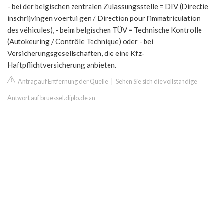
- bei der belgischen zentralen Zulassungsstelle = DIV (Directie
inschrijvingen voertui gen / Direction pour l'immatriculation
des véhicules), - beim belgischen TÜV = Technische Kontrolle
(Autokeuring / Contrôle Technique) oder - bei
Versicherungsgesellschaften, die eine Kfz-
Haftpflichtversicherung anbieten.
Antrag auf Entfernung der Quelle
|
Sehen Sie sich die vollständige
Antwort auf bruessel.diplo.de an