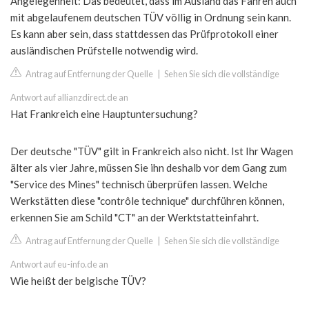
Angelegenheit: Das bedeutet, dass im Ausland das Fahren auch
mit abgelaufenem deutschen TÜV völlig in Ordnung sein kann.
Es kann aber sein, dass stattdessen das Prüfprotokoll einer
ausländischen Prüfstelle notwendig wird.
Antrag auf Entfernung der Quelle
|
Sehen Sie sich die vollständige
Antwort auf allianzdirect.de an
Hat Frankreich eine Hauptuntersuchung?
Der deutsche "TÜV" gilt in Frankreich also nicht. Ist Ihr Wagen
älter als vier Jahre, müssen Sie ihn deshalb vor dem Gang zum
"Service des Mines" technisch überprüfen lassen. Welche
Werkstätten diese "contrôle technique" durchführen können,
erkennen Sie am Schild "CT" an der Werktstatteinfahrt.
Antrag auf Entfernung der Quelle
|
Sehen Sie sich die vollständige
Antwort auf eu-info.de an
Wie heißt der belgische TÜV?