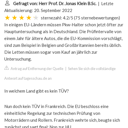
Gefragt von: Herr Prof. Dr. Jonas Klein B.Sc.
| Letzte
Aktualisierung: 20. September 2022
sternezahl: 4.2/5
(
75 sternebewertungen
)
In einigen EU-Ländern müssen Pkw-Halter schon jetzt öfter zur
Hauptuntersuchung als in Deutschland. Die Prüfintervalle von
einem Jahr für ältere Autos, die die EU-Kommission vorschlägt,
sind zum Beispiel in Belgien und Großbritannien bereits üblich.
Die Letten müssen sogar vom Kauf an jährlich zur
Untersuchung.
Antrag auf Entfernung der Quelle
|
Sehen Sie sich die vollständige
Antwort auf tagesschau.de an
In welchem Land gibt es kein TÜV?
Nun doch kein TÜV in Frankreich. Die EU beschloss eine
einheitliche Regelung zur technischen Prüfung von
Motorrädern und Rollern. Frankreich wehrte sich, beugte sich
zunächst und sagt final: Non zur HU.