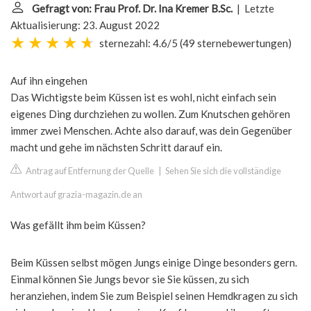
Gefragt von: Frau Prof. Dr. Ina Kremer B.Sc.
| Letzte
Aktualisierung: 23. August 2022
sternezahl: 4.6/5
(
49 sternebewertungen
)
Auf ihn eingehen
Das Wichtigste beim Küssen ist es wohl, nicht einfach sein
eigenes Ding durchziehen zu wollen. Zum Knutschen gehören
immer zwei Menschen. Achte also darauf, was dein Gegenüber
macht und gehe im nächsten Schritt darauf ein.
Antrag auf Entfernung der Quelle
|
Sehen Sie sich die vollständige
Antwort auf grazia-magazin.de an
Was gefällt ihm beim Küssen?
Beim Küssen selbst mögen Jungs einige Dinge besonders gern.
Einmal können Sie Jungs bevor sie Sie küssen, zu sich
heranziehen, indem Sie zum Beispiel seinen Hemdkragen zu sich