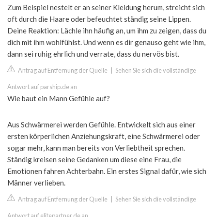
Zum Beispiel nestelt er an seiner Kleidung herum, streicht sich
oft durch die Haare oder befeuchtet ständig seine Lippen.
Deine Reaktion: Lächle ihn häufig an, um ihm zu zeigen, dass du
dich mit ihm wohlfühlst. Und wenn es dir genauso geht wie ihm,
dann sei ruhig ehrlich und verrate, dass du nervös bist.
Antrag auf Entfernung der Quelle
|
Sehen Sie sich die vollständige
Antwort auf parship.de an
Wie baut ein Mann Gefühle auf?
Aus Schwärmerei werden Gefühle. Entwickelt sich aus einer
ersten körperlichen Anziehungskraft, eine Schwärmerei oder
sogar mehr, kann man bereits von Verliebtheit sprechen.
Ständig kreisen seine Gedanken um diese eine Frau, die
Emotionen fahren Achterbahn. Ein erstes Signal dafür, wie sich
Männer verlieben.
Antrag auf Entfernung der Quelle
|
Sehen Sie sich die vollständige
Antwort auf elitepartner.de an