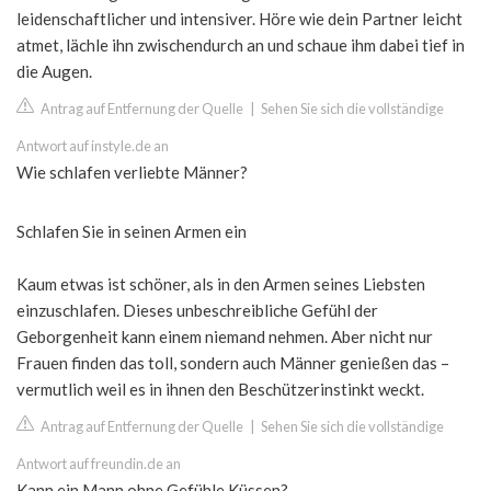
leidenschaftlicher und intensiver. Höre wie dein Partner leicht
atmet, lächle ihn zwischendurch an und schaue ihm dabei tief in
die Augen.
Antrag auf Entfernung der Quelle
|
Sehen Sie sich die vollständige
Antwort auf instyle.de an
Wie schlafen verliebte Männer?
Schlafen Sie in seinen Armen ein
Kaum etwas ist schöner, als in den Armen seines Liebsten
einzuschlafen. Dieses unbeschreibliche Gefühl der
Geborgenheit kann einem niemand nehmen. Aber nicht nur
Frauen finden das toll, sondern auch Männer genießen das –
vermutlich weil es in ihnen den Beschützerinstinkt weckt.
Antrag auf Entfernung der Quelle
|
Sehen Sie sich die vollständige
Antwort auf freundin.de an
Kann ein Mann ohne Gefühle Küssen?