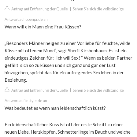
Antrag auf Entfernung der Quelle
|
Sehen Sie sich die vollständige
Antwort auf openpr.de an
Wann will ein Mann eine Frau Küssen?
„Besonders Männer neigen zu einer Vorliebe für feuchte, wilde
Küsse mit offenem Mund“, sagt Sheril Kirshenbaum. Es ist ein
eindeutiges Zeichen für: „Ich will Sex! “ Wenn es beiden Partner
gefällt, sich so zu küssen und sich ganz und gar der Lust
hinzugeben, spricht das für ein aufregendes Sexleben in der
Beziehung.
Antrag auf Entfernung der Quelle
|
Sehen Sie sich die vollständige
Antwort auf instyle.de an
Was bedeutet es wenn man leidenschaftlich küsst?
Ein leidenschaftlicher Kuss ist oft der erste Schritt zu einer
neuen Liebe. Herzklopfen, Schmetterlinge im Bauch und weiche