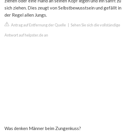
ziehen oder eine Hand an seinen Kopf legen und ihn sanft zu
sich ziehen. Dies zeugt von Selbstbewusstsein und gefällt in
der Regel allen Jungs.
Antrag auf Entfernung der Quelle
|
Sehen Sie sich die vollständige
Antwort auf helpster.de an
Was denken Männer beim Zungenkuss?